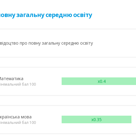
овну загальну середню освіту
відоцтво про повну загальну середню освіту
атематика
x0.4
інімальний бал 100
країнська мова
x0.35
інімальний бал 100