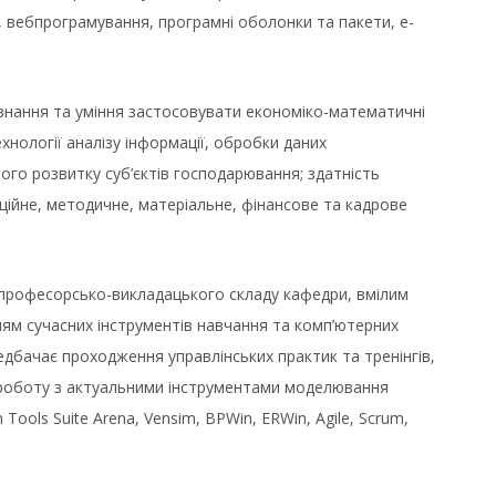
ні, вебпрограмування, програмні оболонки та пакети, е-
 знання та уміння застосовувати економіко-математичні
хнології аналізу інформації, обробки даних
ого розвитку суб’єктів господарювання; здатність
ційне, методичне, матеріальне, фінансове та кадрове
 професорсько-викладацького складу кафедри, вмілим
ям сучасних інструментів навчання та комп’ютерних
дбачає проходження управлінських практик та тренінгів,
 роботу з актуальними інструментами моделювання
 Tools Suite Arena, Vensim, BPWin, ERWin, Agile, Scrum,