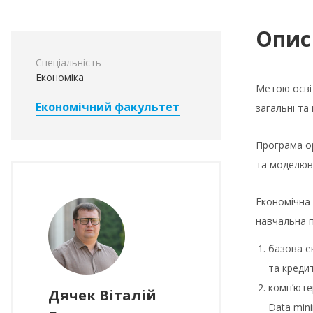
Опис
Спеціальність
Економіка
Метою освіт
Економічний факультет
загальні та
Програма ор
та моделюв
Економічна 
навчальна п
базова е
та кредит
комп’юте
Дячек Віталій
Data mini