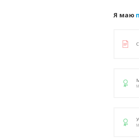
Я маю
п
С
М
М
У
М