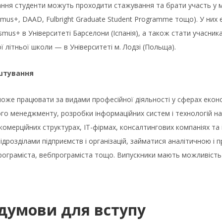
ання студенти можуть проходити стажування та брати участь у 
smus+, DAAD, Fulbright Graduate Student Programme тощо). У них
smus+ в Університеті Барселони (Іспанія), а також стати учасника
 літньої школи — в Університеті м. Лодзі (Польща).
штування
оже працювати за видами професійної діяльності у сферах еконо
го менеджменту, розробки інформаційних систем і технологій на
омерційних структурах, IT-фірмах, консалтингових компаніях та і
ідрозділами підприємств і організацій, займатися аналітичною 
рограміста, вебпрограміста тощо. Випускники мають можливість
думови для вступу