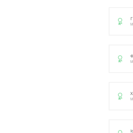
Г
М
Ф
М
Х
М
І