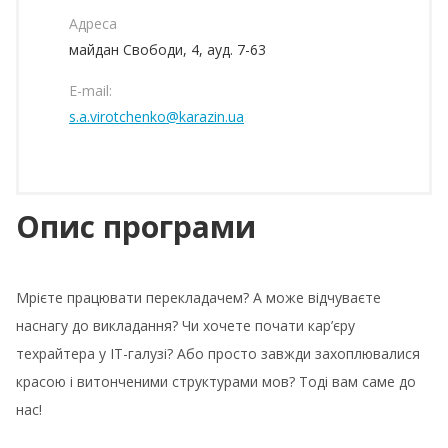
Адреса
майдан Свободи, 4, ауд. 7-63
E-mail:
s.a.virotchenko@karazin.ua
Опис програми
Мрієте працювати перекладачем? А може відчуваєте
наснагу до викладання? Чи хочете почати кар’єру
техрайтера у IT-галузі? Або просто завжди захоплювалися
красою і витонченими структурами мов? Тоді вам саме до
нас!