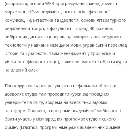
(наприклад, основи WEB-програмування, менеджмент і
маркетинг, HR-менеджмент, психологія ефективної
комунікації, фантастика та ідеологія, основи літературного
редагування тощо), а факультет – понад 40 фахових
вибіркових дисциплін (наприклад використання цифрових
технологій у навчанні німецької мови, український переклад:
історія та сучасність, тайм-менеджмент у професійній
діяльності філолога тощо), з яких ви зможете обрати курси
на власний смак.
Процедура визнання результатів неформальної освіти
дозволяє студентам проходити курси від провідних
університетів світу, зокрема на всесвітньо відомій
платформі Coursera, а програми академічної мобільності –
брати участь у міжнародних програмах студентського
обміну (Erasmus, програмі німецьких академічних обмінів