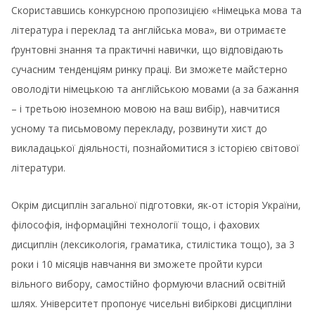
Скориставшись конкурсною пропозицією «Німецька мова та
література і переклад та англійська мова», ви отримаєте
ґрунтовні знання та практичні навички, що відповідають
сучасним тенденціям ринку праці. Ви зможете майстерно
оволодіти німецькою та англійською мовами (а за бажання
– і третьою іноземною мовою на ваш вибір), навчитися
усному та письмовому перекладу, розвинути хист до
викладацької діяльності, познайомитися з історією світової
літератури.
Окрім дисциплін загальної підготовки, як-от історія України,
філософія, інформаційні технології тощо, і фахових
дисциплін (лексикологія, граматика, стилістика тощо), за 3
роки і 10 місяців навчання ви зможете пройти курси
вільного вибору, самостійно формуючи власний освітній
шлях. Університет пропонує чисельні вибіркові дисципліни