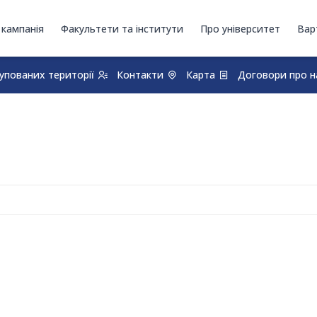
 кампанія
Факультети та інститути
Про університет
Вар
итут факультет
купованих території
Контакти
Карта
Договори про н