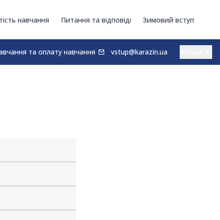
тість навчання
Питання та відповіді
Зимовий вступ
авчання та оплату навчання
vstup@karazin.ua