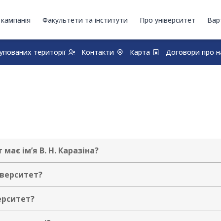
 кампанія
Факультети та інститути
Про університет
Вар
купованих території
Контакти
Карта
Договори про н
має ім’я В. Н. Каразіна?
іверситет?
ерситет?