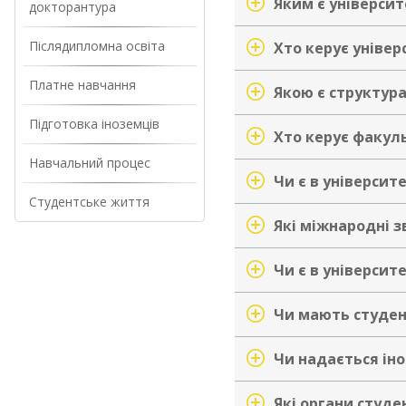
Яким є університ
докторантура
Післядипломна освіта
Хто керує уніве
Платне навчання
Якою є структура
Підготовка іноземців
Хто керує факул
Навчальний процес
Чи є в університе
Студентське життя
Які міжнародні з
Чи є в університе
Чи мають студен
Чи надається ін
Які органи студе