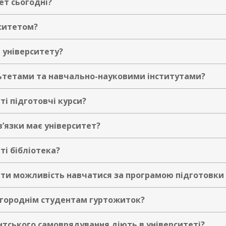
ет сьогодні?
рситетом?
 університету?
ьтетами та навчально-науковими інститутами?
ті підготовчі курси?
в’язки має університет?
ті бібліотека?
ти можливість навчатися за програмою підготовки 
огороднім студентам гуртожиток?
нтського самоврядування діють в університеті?