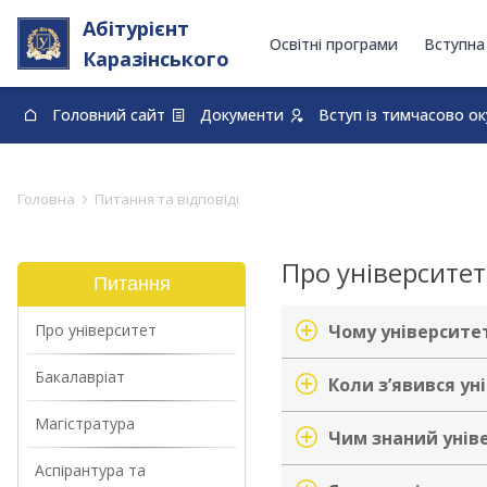
Абітурієнт
Освітні програми
Вступна
Каразінського
Головний сайт
Документи
Вступ із тимчасово о
0-800-33-48-73
›
Головна
Питання та відповіді
Про університет
Питання
Про університет
Чому університет 
Бакалавріат
Коли зʼявився ун
Магістратура
Чим знаний унів
Аспірантура та