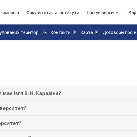
 кампанія
Факультети та інститути
Про університет
Вар
купованих території
Контакти
Карта
Договори про н
має ім’я В. Н. Каразіна?
іверситет?
ерситет?