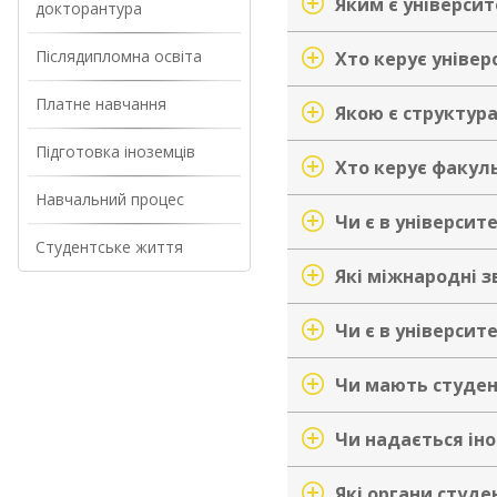
Яким є університ
докторантура
Післядипломна освіта
Хто керує уніве
Платне навчання
Якою є структура
Підготовка іноземців
Хто керує факул
Навчальний процес
Чи є в університе
Студентське життя
Які міжнародні з
Чи є в університе
Чи мають студен
Чи надається ін
Які органи студе