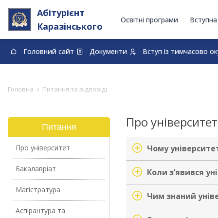
Абітурієнт
Освітні програми
Вступна
Каразінського
Головний сайт
Документи
Вступ із тимчасово о
0-800-33-48-73
›
Головна
Питання та відповіді
Про університет
Питання
Про університет
Чому університет 
Бакалавріат
Коли зʼявився ун
Магістратура
Чим знаний унів
Аспірантура та