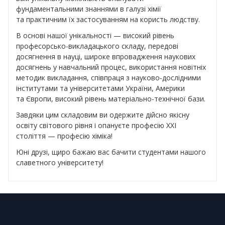
фундаментальними знаннями в галузі хімії
та практичним їх застосуванням на користь людству.
В основі нашої унікальності — високий рівень
професорсько-викладацького складу, передові
досягнення в науці, широке впровадження наукових
досягнень у навчальний процес, використання новітніх
методик викладання, співпраця з науково-дослідними
інститутами та університетами України, Америки
та Європи, високий рівень матеріально-технічної бази.
Завдяки цим складовим ви одержите дійсно якісну
освіту світового рівня і опануєте професію XXI
століття — професію хіміка!
Юні друзі, щиро бажаю вас бачити студентами нашого
славетного університету!