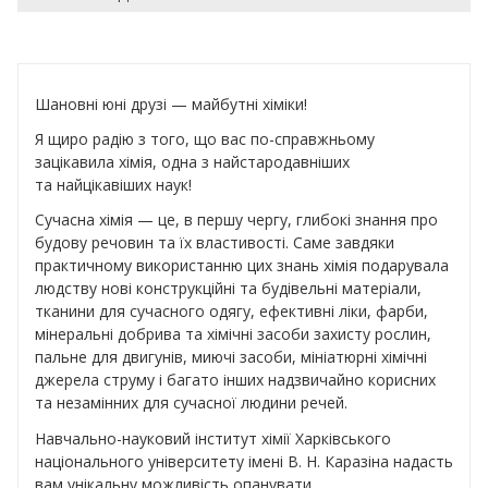
Шановні юні друзі — майбутні хіміки!
Я щиро радію з того, що вас по-справжньому
зацікавила хімія, одна з найстародавніших
та найцікавіших наук!
Сучасна хімія — це, в першу чергу, глибокі знання про
будову речовин та їх властивості. Саме завдяки
практичному використанню цих знань хімія подарувала
людству нові конструкційні та будівельні матеріали,
тканини для сучасного одягу, ефективні ліки, фарби,
мінеральні добрива та хімічні засоби захисту рослин,
пальне для двигунів, миючі засоби, мініатюрні хімічні
джерела струму і багато інших надзвичайно корисних
та незамінних для сучасної людини речей.
Навчально-науковий інститут хімії Харківського
національного університету імені В. Н. Каразіна надасть
вам унікальну можливість опанувати