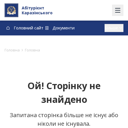
Абітурієнт
Каразінського
Головний сайт
Документи
Вступ із тимчасово окупованих території
Контакти
Карта
Договори про навчання та оплату навчання
›
Головна
Головна
vstup@karazin.ua
0-800-33-48-73
Ой! Сторінку не
знайдено
Запитана сторінка більше не існує або
ніколи не існувала.