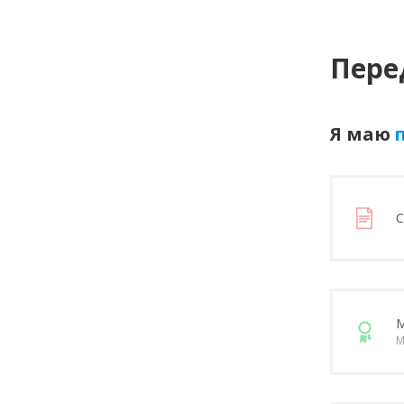
Пере
Я маю
п
С
М
М