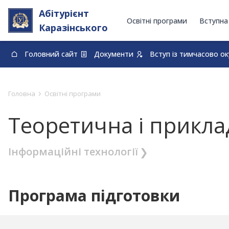
Абітурієнт
Освітні програми
Вступна
Каразінського
Головний сайт
Документи
Вступ із тимчасово о
0-800-33-48-73
›
Головна
Освітні програми
Теоретична і прикл
Інформаційні технології
Програма підготовки