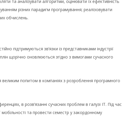
ляти та аналізувати алгоритми, оцінювати їх ефективність
суванням різних парадигм програмування; реалізовувати
них обчислень.
ійно підтримуються зв’язки із представниками індустрії
циплін щорічно оновлюються згідно з вимогами сучасного
я великим попитом в компаніях з розроблення програмного
енціях, в розв’язанні сучасних проблем в галузі ІТ. Під час
 мобільності та провести семестр у закордонному