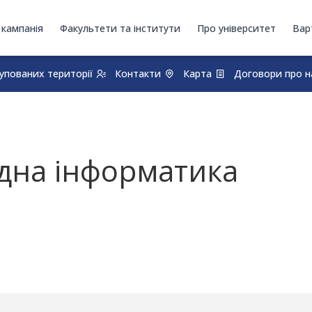
 кампанія
Факультети та інститути
Про університет
Вар
купованих території
Контакти
Карта
Договори про н
адна інформатика