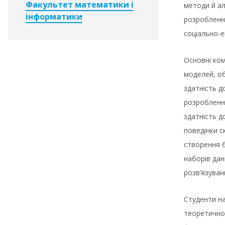
Факультет математики і
методи й ал
інформатики
розроблення
соціально-е
Основні ко
моделей, об
здатність д
розроблення
здатність д
поведінки с
створення б
наборів дан
розв’язуван
Студенти на
теоретичног