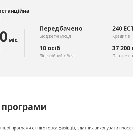
истанційна
я
Передбачено
240 EC
0
Бюджетні місця
Кредитів
міс.
10 осіб
37 200
я
Ліцензійний обсяг
Платне н
 програми
ньої програми є підготовка фахівців, здатних виконувати проєкт