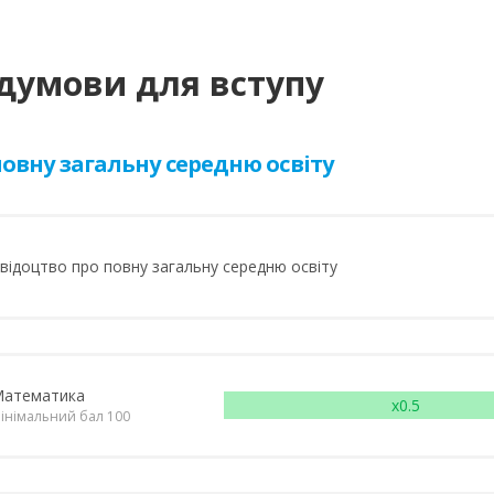
думови для вступу
овну загальну середню освіту
відоцтво про повну загальну середню освіту
атематика
x0.5
інімальний бал 100