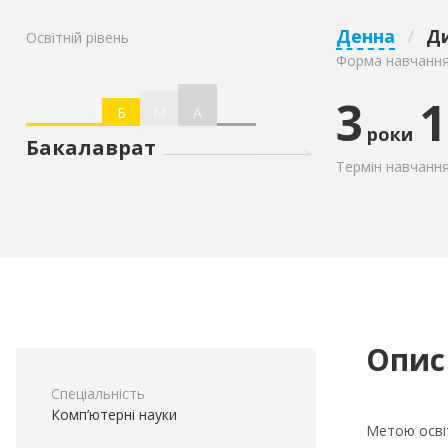
Денна
/
Д
Освітній рівень
Форма навчанн
3
1
Б
М
А
роки
Бакалаврат
Термін навчанн
Опис
Спеціальність
Комп’ютерні науки
Метою освіт