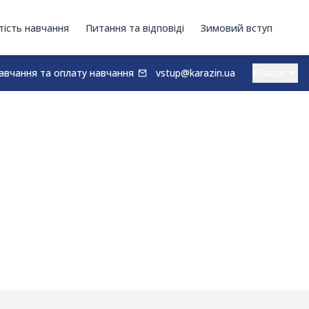
тість навчання
Питання та відповіді
Зимовий вступ
авчання та оплату навчання
vstup@karazin.ua