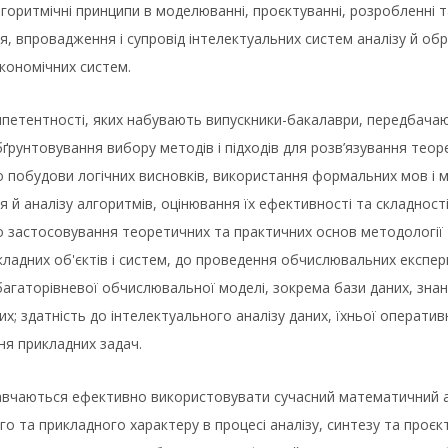
горитмічні принципи в моделюванні, проєктуванні, розробленні т
, впровадження і супровід інтелектуальних систем аналізу й обр
кономічних систем.
мпетентності, яких набувають випускники-бакалаври, передбача
ґрунтовування вибору методів і підходів для розв’язування теоре
о побудови логічних висновків, використання формальних мов і 
 й аналізу алгоритмів, оцінювання їх ефективності та складності
о застосовування теоретичних та практичних основ методології 
кладних об'єктів і систем, до проведення обчислювальних експер
агаторівневої обчислювальної моделі, зокрема бази даних, знан
их; здатність до інтелектуального аналізу даних, їхньої оперативн
ня прикладних задач.
вчаються ефективно використовувати сучасний математичний апа
о та прикладного характеру в процесі аналізу, синтезу та проє