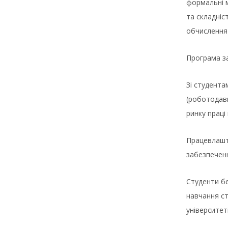
формальні м
та складніс
обчислення 
Програма за
Зі студента
(роботодавц
ринку праці
Працевлашт
забезпеченн
Студенти бе
навчання с
університеті