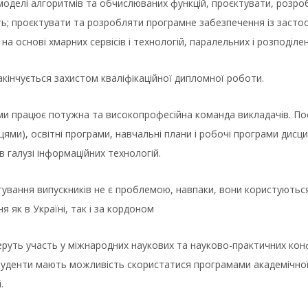
оделі алгоритмів та обчислюваних функцій, проєктувати, розроб
ть; проєктувати та розробляти програмне забезпечення із засто
на основі хмарних сервісів і технологій, паралельних і розподіле
кінчується захистом кваліфікаційної дипломної роботи.
ми працює потужна та високопрофесійна команда викладачів. Пост
ями), освітні програми, навчальні плани і робочі програми дис
 в галузі інформаційних технологій.
ування випускників не є проблемою, навпаки, вони користуютьс
я як в Україні, так і за кордоном
руть участь у міжнародних наукових та науково-практичних конфер
туденти мають можливість скористатися програмами академічної
.