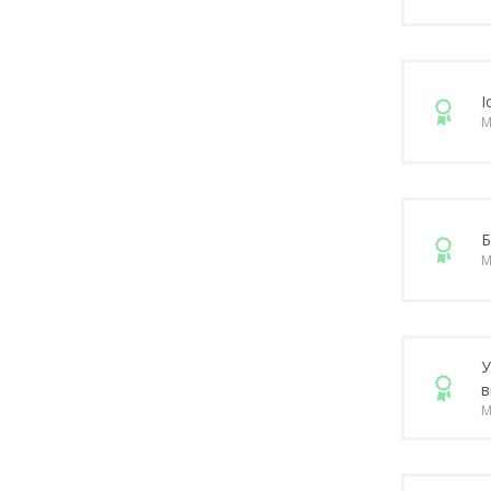
І
М
Б
М
У
в
М