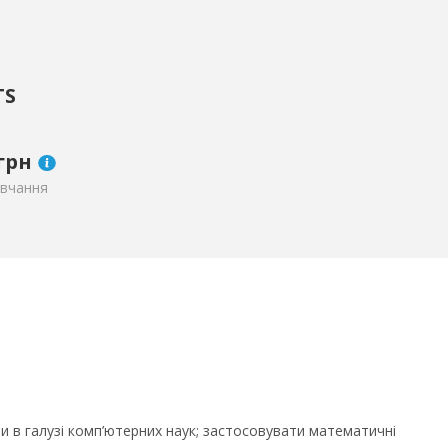
TS
грн
авчання
и в галузі комп’ютерних наук; застосовувати математичні