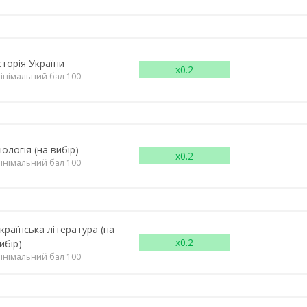
сторія України
x0.2
інімальний бал 100
іологія (на вибір)
x0.2
інімальний бал 100
країнська література (на
x0.2
ибір)
інімальний бал 100