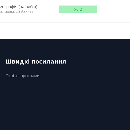
еографія (на вибір)
x0.2
інімальний бал 100
Швидкі посилання
Освітні програми