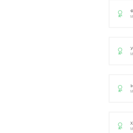
Ф
М
У
М
І
М
Х
М