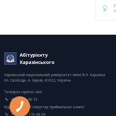
Г
М
Абітурієнту
Каразінського
Харківський національний університет імені В.Н. Каразіна
пл. Свободи, 4, Харків, 61022, Україна
Телефон гарячої лінії:
0-800-33-48-73
Відповідальний секретар приймальної комісії:
+380 (66) 170-98-09