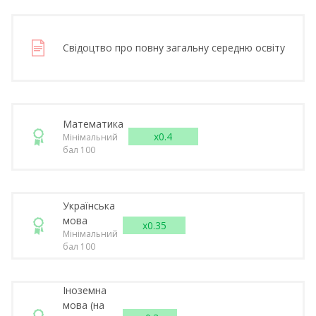
Свідоцтво про повну загальну середню освіту
Математика
x0.4
Мінімальний
бал 100
Українська
мова
x0.35
Мінімальний
бал 100
Іноземна
мова (на