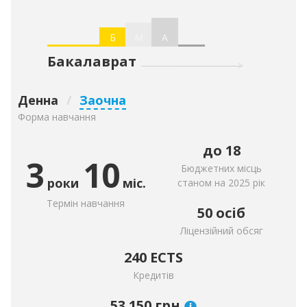
Б
М
А
Бакалаврат
Денна
/
Заочна
Форма навчання
до 18
3
10
Бюджетних місць
роки
міс.
станом на 2025 рік
Термін навчання
50 осіб
Ліцензійний обсяг
240 ECTS
Кредитів
53 150
грн