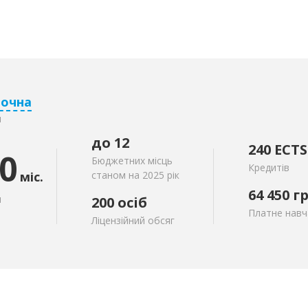
аочна
я
до 12
240 ECTS
0
Бюджетних місць
Кредитів
міс.
станом на 2025 рік
64 450
г
я
200 осіб
Платне навч
Ліцензійний обсяг