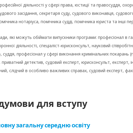
рофесійної діяльності у сфері права, юстиції та правосуддя, ох
удового засідання, секретаря суду, судового виконавця, судовог
омічника нотаріуса, помічника судді, помічника юриста та інші пе
ади, які можуть обіймати випускники програми: професіонал в г
ронної діяльності, спеціаліст-юрисконсульт, науковий співробіт
, суддя, професіонал у сфері виконання кримінальних покарань (
 приватний детектив, судовий експерт, юрисконсульт, експерт, ін
дчий, слідчий в особливо важливих справах, судовий експерт, фахів
думови для вступу
овну загальну середню освіту