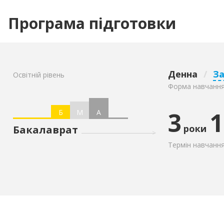
Програма підготовки
Денна
/
З
Освітній рівень
Форма навчанн
3
1
Б
М
А
роки
Бакалаврат
Термін навчанн