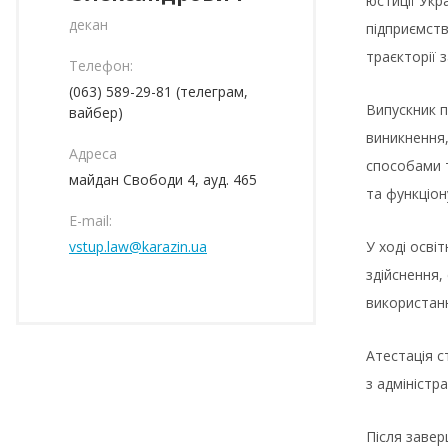
юстиції Укр
декан
підприємств
траєкторії
Телефон:
(063) 589-29-81 (телеграм,
Випускник п
вайбер)
виникнення,
Адреса
способами т
майдан Свободи 4, ауд. 465
та функціон
E-mail:
vstup.law@karazin.ua
У ході осві
здійснення,
використанн
Атестація с
з адміністр
Після завер