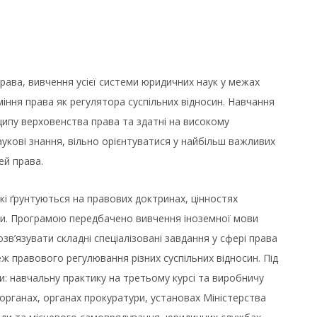
ава, вивчення усієї системи юридичних наук у межах
ння права як регулятора суспільних відносин. Навчання
ципу верховенства права та здатні на високому
аукові знання, вільно орієнтуватися у найбільш важливих
ей права.
кі ґрунтуються на правових доктринах, цінностях
ини. Програмою передбачено вивчення іноземної мови
зв’язувати складні спеціалізовані завдання у сфері права
еж правового регулювання різних суспільних відносин. Під
и: навчальну практику на третьому курсі та виробничу
органах, органах прокуратури, установах Міністерства