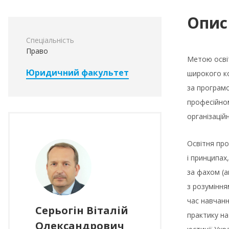
Опис
Спеціальність
Право
Метою освіт
Юридичний факультет
широкого ко
за програмо
професійном
організацій
Освітня про
і принципах
за фахом (а
з розуміння
час навчанн
Серьогін Віталій
практику на
Олександрович