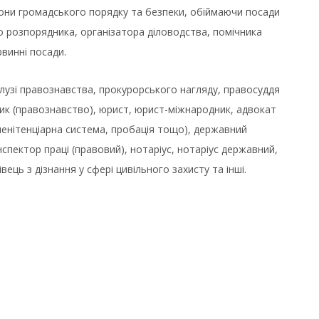
орони громадського порядку та безпеки, обіймаючи посади
о розпорядника, організатора діловодства, помічника
рвинні посади.
алузі правознавства, прокурорського нагляду, правосуддя
ник (правознавство), юрист, юрист-міжнародник, адвокат
пенітенціарна система, пробація тощо), державний
спектор праці (правовий), нотаріус, нотаріус державний,
ець з дізнання у сфері цивільного захисту та інші.