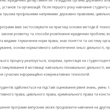
аїни, юридичних департаментах та відділах органів державної в
, установ та організацій. Після першого року навчання студенту
 за трьома профільними напрямами: державно-правовим, цивільн
рограми вміє застосовувати на практиці основні методи й технол
 закони розвитку та способи розв’язання юридичних проблем, в
а видами тлумачення норм права, знає поняття та систему органі
ування, основи нормативного забезпечення їхньої діяльності, 
тнього процесу реалізується, зокрема, орієнтація на студентоцен
 стимулювання й мотивації навчально-пізнавальної діяльності, 
я сучасних інформаційно-комунікативних технологій.
тудентів здійснюється на підставі оцінювання рівня знань, умінь 
ативного права, цивільного права, кримінального права та конст
шення програми випускник може продовжити навчання на другому