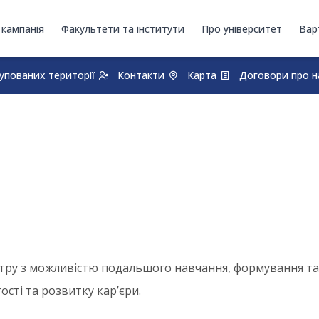
 кампанія
Факультети та інститути
Про університет
Вар
купованих території
Контакти
Карта
Договори про н
тру з можливістю подальшого навчання, формування та
ості та розвитку кар’єри.