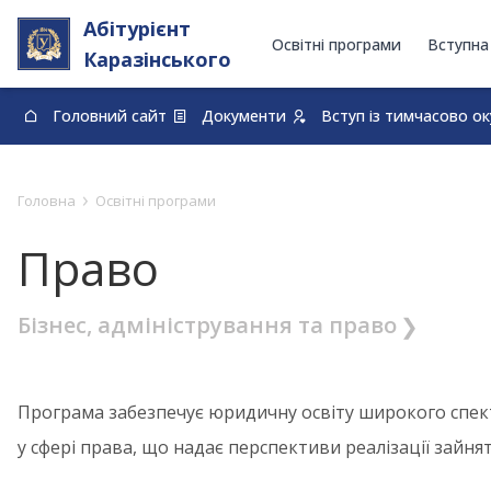
Абітурієнт
Освітні програми
Вступна
Каразінського
Головний сайт
Документи
Вступ із тимчасово о
0-800-33-48-73
›
Головна
Освітні програми
Право
Бізнес, адміністрування та право
Програма забезпечує юридичну освіту широкого спек
у сфері права, що надає перспективи реалізації зайнят