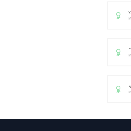
Х
М
Г
М
Б
М