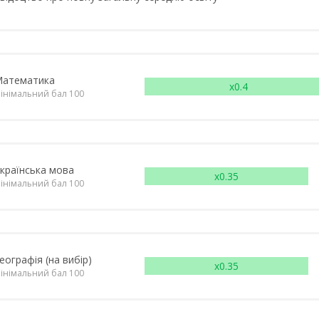
атематика
x0.4
інімальний бал 100
країнська мова
x0.35
інімальний бал 100
еографія (на вибір)
x0.35
інімальний бал 100