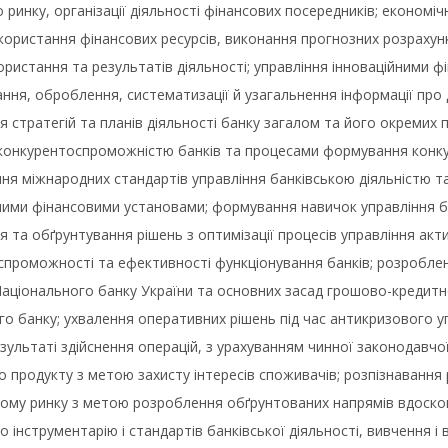
 ринку, організації діяльності фінансових посередників; економі
користання фінансових ресурсів, виконання прогнозних розрахун
ористання та результатів діяльності; управління інноваційними
ання, оброблення, систематизації й узагальнення інформації про 
 стратегій та планів діяльності банку загалом та його окремих п
конкурентоспроможністю банків та процесами формування конкур
я міжнародних стандартів управління банківською діяльністю та 
ими фінансовими установами; формування навичок управління бан
 та обґрунтування рішень з оптимізації процесів управління ак
спроможності та ефективності функціонування банків; розробле
Національного банку України та основних засад грошово-кредитн
о банку; ухвалення оперативних рішень під час антикризового упр
зультаті здійснення операцій, з урахуванням чинної законодавч
о продукту з метою захисту інтересів споживачів; розпізнавання р
ому ринку з метою розроблення обґрунтованих напрямів вдоскон
 інструментарію і стандартів банківської діяльності, вивчення 