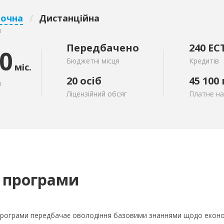
аочна
/
Дистанційна
я
Передбачено
240 EC
0
Бюджетні місця
Кредитів
міс.
20 осіб
45 100
я
Ліцензійний обсяг
Платне н
 програми
програми передбачає оволодіння базовими знаннями щодо економ