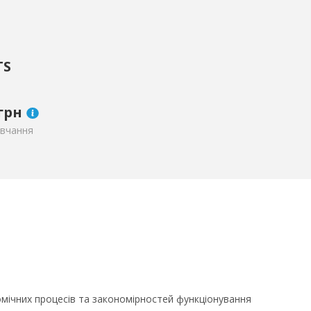
TS
грн
авчання
ічних процесів та закономірностей функціонування