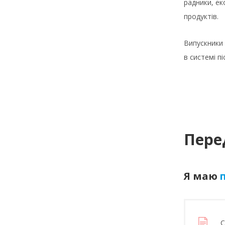
радники, ек
продуктів.
Випускники 
в системі п
Пере
Я маю
п
С