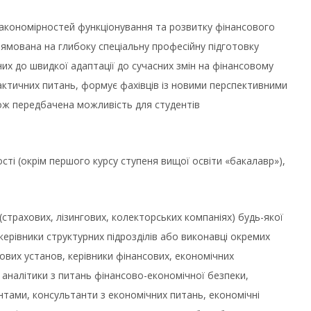
закономірностей функціонування та розвитку фінансового
прямована на глибоку спеціальну професійну підготовку
атних до швидкої адаптації до сучасних змін на фінансовому
практичних питань, формує фахівців із новими перспективними
ож передбачена можливість для студентів
ті (окрім першого курсу ступеня вищої освіти «бакалавр»),
страхових, лізингових, колекторських компаніях) будь-якої
ерівники структурних підрозділів або виконавці окремих
нсових установ, керівники фінансових, економічних
 аналітики з питань фінансово-економічної безпеки,
ентами, консультанти з економічних питань, економічні