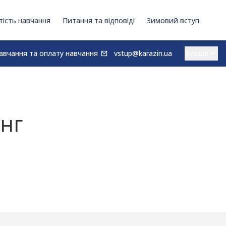
тість навчання
Питання та відповіді
Зимовий вступ
авчання та оплату навчання
vstup@karazin.ua
инг