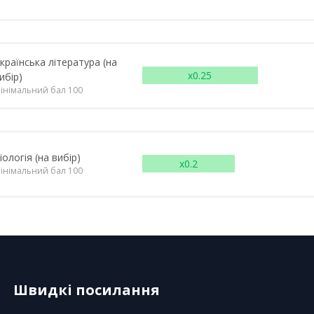
країнська література (на
x0.25
ибір)
інімальний бал 100
іологія (на вибір)
x0.2
інімальний бал 100
Швидкі посилання