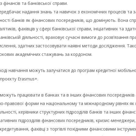
з фінансів та банківської справи.
редбачає надання знань та навичок з економічних процесів та 
ьності банків як фінансових посередників, що домінують. Вона с
алітиків, фахівців у сфері банківської справи, ініціативних та зд
банківській діяльності, враховує сучасні вимоги до розв’язання 
слення, здатних застосовувати наявні методи дослідження. Так
окових академічних стажувань за кордоном.
ході навчання можуть залучатися до програм кредитної мобільнос
проєкту Erasmus+.
можуть працювати в банках та в інших фінансових посередників (
но-правової форми на національному та міжнародному рівнях як к
яльності, керівники структурних підрозділів банків та інших фіна
ративних підрозділів фінансових посередників, кризис-менеджери,
 кредитування, фахівці з торгівлі похідними фінансовими інструм