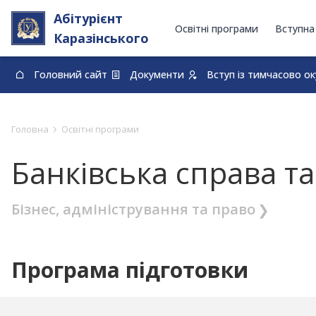
Абітурієнт
Освітні програми
Вступна
Каразінського
Головний сайт
Документи
Вступ із тимчасово о
0-800-33-48-73
›
Головна
Освітні програми
Банківська справа 
Бізнес, адміністрування та право
Програма підготовки