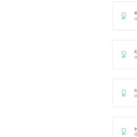
Ф
М
Х
М
І
М
І
М