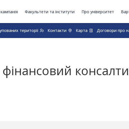
 кампанія
Факультети та інститути
Про університет
Вар
купованих території
Контакти
Карта
Договори про н
та фінансовий консалт