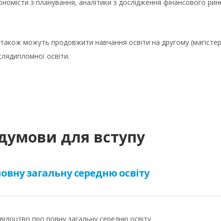
ономісти з планування, аналітики з дослідження фінансового ринк
також можуть продовжити навчання освіти на другому (магістерсь
іслядипломної освіти.
думови для вступу
овну загальну середню освіту
відоцтво про повну загальну середню освіту