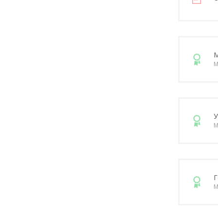
М
М
У
М
Г
М