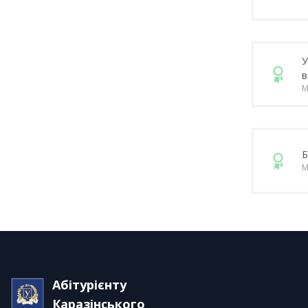
У
в
М
Б
М
Абітурієнту
Каразінського