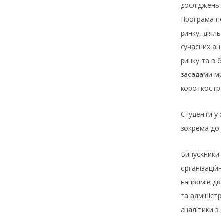
досліджень 
Програма пе
ринку, діял
сучасних ан
ринку та в 
засадами ми
короткостр
Студенти у 
зокрема до 
Випускники 
організацій
напрямів ді
та адмініст
аналітики з