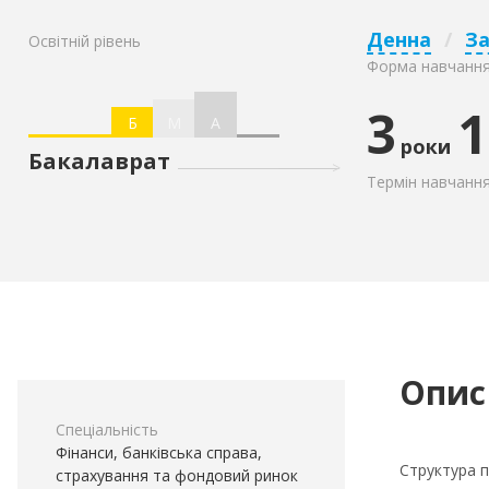
Денна
/
З
Освітній рівень
Форма навчанн
3
1
Б
М
А
роки
Бакалаврат
Термін навчанн
Опис
Спеціальність
Фінанси, банківська справа,
Структура 
страхування та фондовий ринок