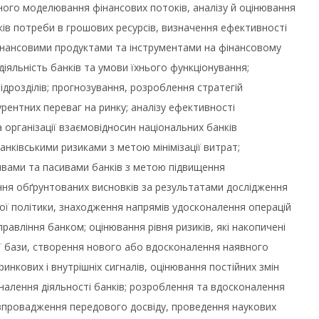
чного моделювання фінансових потоків, аналізу й оцінювання
ків потреби в грошових ресурсів, визначення ефективності
 фінансовими продуктами та інструментами на фінансовому
діяльність банків та умови їхнього функціонування;
ідрозділів; прогнозування, розроблення стратегій
ентних переваг на ринку; аналізу ефективності
організації взаємовідносин національних банків
ківськими ризиками з метою мінімізації витрат;
тивами та пасивами банків з метою підвищення
ння обґрунтованих висновків за результатами дослідження
ої політики, знаходження напрямів удосконалення операцій
авління банком; оцінювання рівня ризиків, які накопичені
ої бази, створення нового або вдосконалення наявного
инкових і внутрішніх сигналів, оцінювання постійних змін
алення діяльності банків; розроблення та вдосконалення
і впровадження передового досвіду, проведення наукових