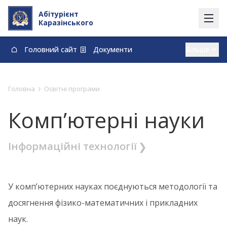
Абітурієнт
Каразінського
Головний сайт
Документи
Вступ із тимчасово окупованих території
Контакти
Карта
Договори про навчання та оплату навчання
›
Головна
Освітні програми
vstup@karazin.ua
0-800-33-48-73
Комп’ютерні науки
Інформаційні технології
У комп’ютерних науках поєднуються методології та
досягнення фізико-математичних і прикладних
наук.