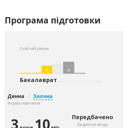
Програма підготовки
Освітній рівень
Б
М
А
Бакалаврат
Денна
/
Заочна
Форма навчання
Передбачено
3
10
Бюджетні місця
роки
міс.