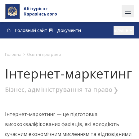
Абітурієнт
Каразінського
Головний сайт
Документи
Вступ із тимчасово окупованих території
Контакти
Карта
Договори про навчання та оплату навчання
›
Головна
Освітні програми
vstup@karazin.ua
0-800-33-48-73
Інтернет-маркетинг
Бізнес, адміністрування та право
Інтернет-маркетинг — це підготовка
висококваліфікованих фахівців, які володіють
сучасним економічним мисленням та відповідними