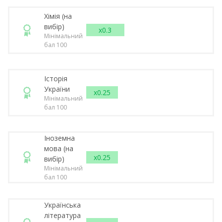
Хімія (на
вибір)
x0.3
Мінімальний
бал 100
Історія
України
x0.25
Мінімальний
бал 100
Іноземна
мова (на
x0.25
вибір)
Мінімальний
бал 100
Українська
література