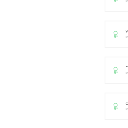
М
У
М
Г
М
Ф
М