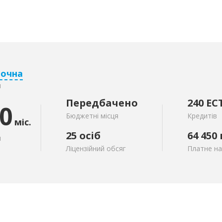
аочна
я
Передбачено
240 EC
0
Бюджетні місця
Кредитів
міс.
25 осіб
64 450
я
Ліцензійний обсяг
Платне н