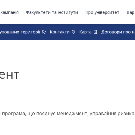
 кампанія
Факультети та інститути
Про університет
Вар
купованих території
Контакти
Карта
Договори про н
ент
 програма, що поєднує менеджмент, управління ризикам