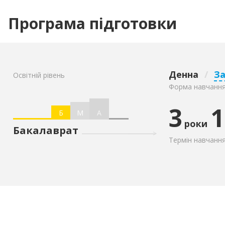
Програма підготовки
Денна
/
З
Освітній рівень
Форма навчанн
3
1
Б
М
А
роки
Бакалаврат
Термін навчанн