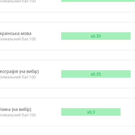
інімальний бал 100
країнська мова
x0.35
інімальний бал 100
еографія (на вибір)
x0.35
інімальний бал 100
ізика (на вибір)
x0.3
інімальний бал 100