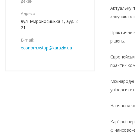
декан
Актуальну п
Адреса
залучають і
вул. Мироносицька 1, ауд. 2-
21
Практичне н
E-mail:
рішень.
econom.vstup@karazin.ua
Європейськи
практик ком
Міжнародні 
університет
Навчання че
Кар’єрні пе
фінансово-е