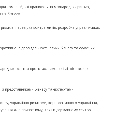
ля компаній, які працюють на міжнародних ринках,
ння бізнесу.
 ризиків, перевірка контрагентів, розробка управлінських
ративної відповідальності, етики бізнесу та сучасних
родних освітніх проєктах, зимових і літніх школах
і з представниками бізнесу та експертами.
єнсу, управління ризиками, корпоративного управління,
вання як в приватному, так і в державному секторі.