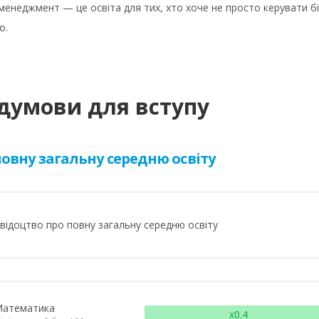
енеджмент — це освіта для тих, хто хоче не просто керувати бізн
о.
думови для вступу
овну загальну середню освіту
відоцтво про повну загальну середню освіту
атематика
x0.4