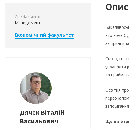
Опис
Спеціальність
Менеджмент
Бакалаврськ
Економічний факультет
хто хоче бу
за принципа
Сьогодні ко
управляти р
та приймати
Освітня про
персоналом 
запобіганн
Дячек Віталій
Васильович
Що ви отр