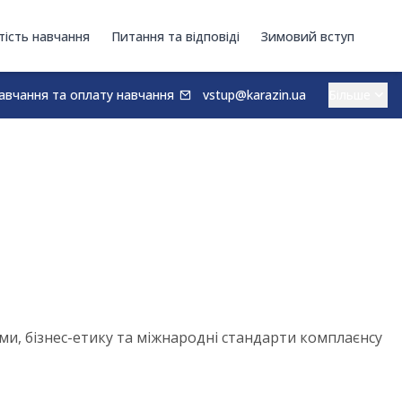
тість навчання
Питання та відповіді
Зимовий вступ
авчання та оплату навчання
vstup@karazin.ua
и, бізнес-етику та міжнародні стандарти комплаєнсу