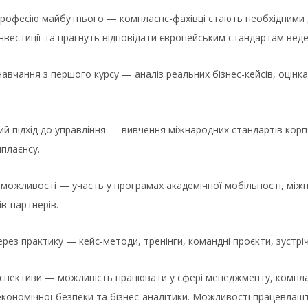
рофесію майбутнього — комплаєнс-фахівці стають необхідними д
нвестиції та прагнуть відповідати європейським стандартам веде
авчання з першого курсу — аналіз реальних бізнес-кейсів, оцінка
й підхід до управління — вивчення міжнародних стандартів корпо
плаєнсу.
можливості — участь у програмах академічної мобільності, міжна
ів-партнерів.
рез практику — кейс-методи, тренінги, командні проєкти, зустріч
рспективи — можливість працювати у сфері менеджменту, компла
кономічної безпеки та бізнес-аналітики. Можливості працевлашту