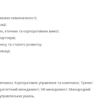
мовах невизначеності;
ції;
их, етичних та корпоративних вимог;
партнерів;
несу та сталого розвитку;
ікації;
мплаєнсі; Корпоративне управління та комплаєнс; Тренінг-
 Стратегічний менеджмент; HR-менеджмент; Міжнародний
правлінських рішень.