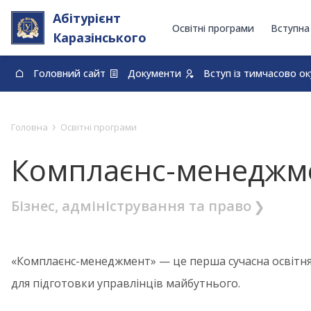
Абітурієнт
Освітні програми
Вступна
Каразінського
Головний сайт
Документи
Вступ із тимчасово о
0-800-33-48-73
›
Головна
Освітні програми
Комплаєнс-менеджм
Бізнес, адміністрування та право
«Комплаєнс-менеджмент» — це перша сучасна освітня
для підготовки управлінців майбутнього.