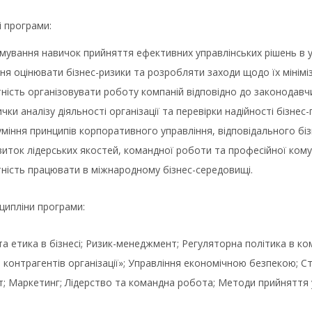
 програми:
мування навичок прийняття ефективних управлінських рішень в у
ня оцінювати бізнес-ризики та розробляти заходи щодо їх мініміза
ність організовувати роботу компаній відповідно до законодавч
чки аналізу діяльності організації та перевірки надійності бізнес-
міння принципів корпоративного управління, відповідального біз
иток лідерських якостей, командної роботи та професійної комун
тність працювати в міжнародному бізнес-середовищі.
ципліни програми:
а етика в бізнесі; Ризик-менеджмент; Регуляторна політика в ко
з контрагентів організації»; Управління економічною безпекою;
 Маркетинг; Лідерство та командна робота; Методи прийняття у