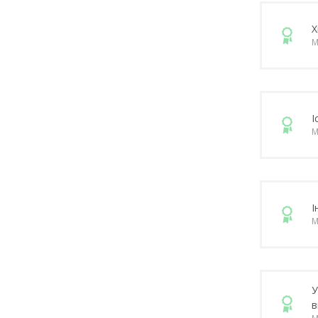
Х
М
І
М
І
М
У
в