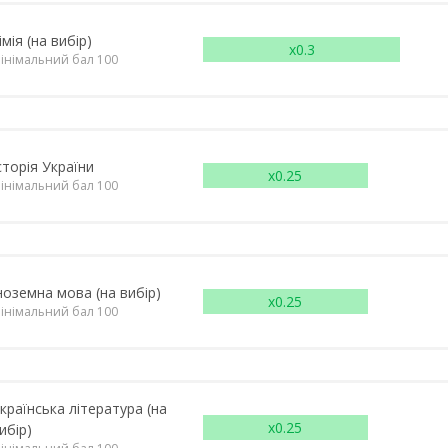
імія (на вибір)
x0.3
інімальний бал 100
сторія України
x0.25
інімальний бал 100
ноземна мова (на вибір)
x0.25
інімальний бал 100
країнська література (на
x0.25
ибір)