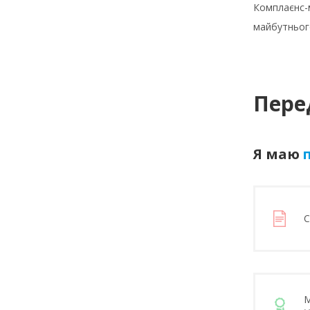
Комплаєнс-м
майбутньог
Пере
Я маю
п
С
М