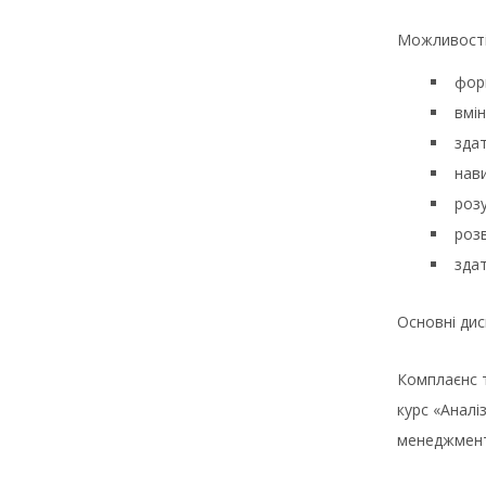
Можливості
фор
вмін
здат
нави
розу
розв
зда
Основні дис
Комплаєнс т
курс «Аналі
менеджмент;