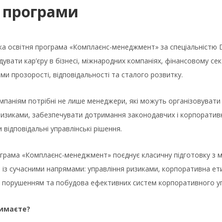
 програми
а освітня програма «Комплаєнс-менеджмент» за спеціальністю D
дувати кар’єру в бізнесі, міжнародних компаніях, фінансовому сек
ми прозорості, відповідальності та сталого розвитку.
мпаніям потрібні не лише менеджери, які можуть організовувати 
изиками, забезпечувати дотримання законодавчих і корпоративн
 відповідальні управлінські рішення.
грама «Комплаєнс-менеджмент» поєднує класичну підготовку з ме
із сучасними напрямами: управління ризиками, корпоративна етик
я порушенням та побудова ефективних систем корпоративного уп
имаєте?