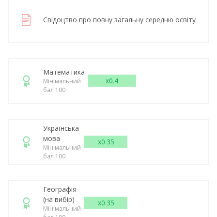
Свідоцтво про повну загальну середню освіту
Математика
x0.4
Мінімальний
бал 100
Українська
мова
x0.35
Мінімальний
бал 100
Географія
(на вибір)
x0.35
Мінімальний