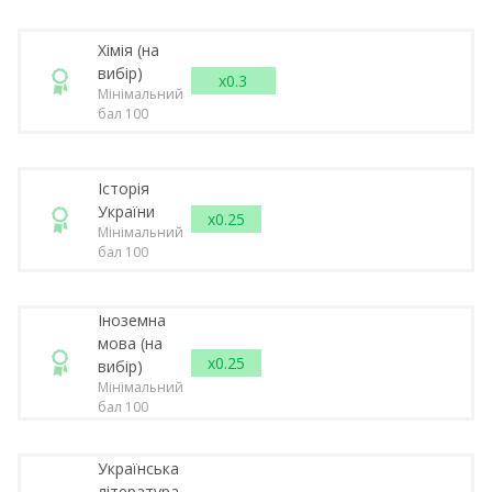
Хімія (на
вибір)
x0.3
Мінімальний
бал 100
Історія
України
x0.25
Мінімальний
бал 100
Іноземна
мова (на
x0.25
вибір)
Мінімальний
бал 100
Українська
література