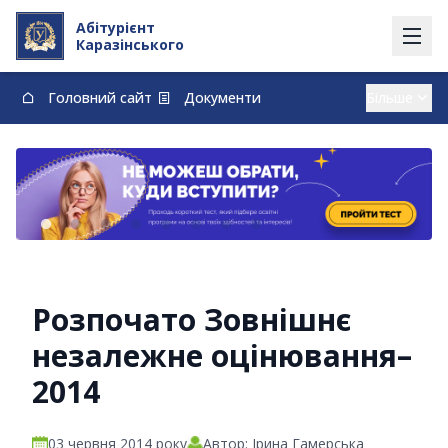
Абітурієнт
Каразінського
Головний сайт
Документи
Вступ із тимчасово окупованих території
Контакти
Карта
Договори про навчання та оплату навчання
vstup@karazin.ua
0-800-33-48-73
Розпочато Зовнішнє
незалежне оцінювання–
2014
03 червня 2014 року
Автор: Ірина Гамерська