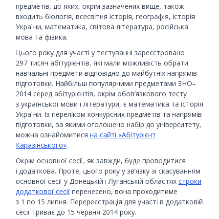
предметів, до яких, окрім зазначених вище, також
входить біологія, всесвітня історія, географія, історія
України, математика, світова література, російська
мова та фізика.
Цього року для участі у тестуванні зареєстровано
297 тисяч абітурієнтів, які мали можливість обрати
навчальні предмети відповідно до майбутніх напрямів
підготовки. Найбільш популярними предметами ЗНО–
2014 серед абітурієнтів, окрім обов’язкового тесту
з української мови і літератури, є математика та історія
України. Із переліком конкурсних предметів та напрямів
підготовки, за якими оголошено набір до університету,
можна ознайомитися
на сайті «Абітурієнт
Каразінського»
.
Окрім основної сесії, як завжди, буде проводитися
і додаткова. Проте, цього року у зв’язку зі скасуванням
основної сесії у Донецькій і Луганській областях
строки
додаткової сесії
перенесено, вона проходитиме
з 1 по 15 липня. Перереєстрація для участі в додатковій
сесії триває до 15 червня 2014 року.