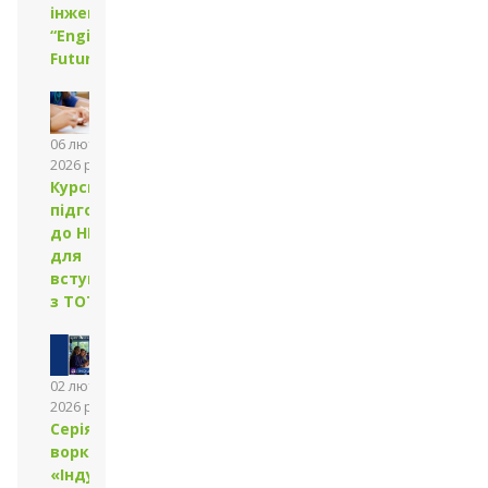
інженерів
“Engineers
Future”
06 лютого
2026 року
Курси
підготовки
до НМТ
для
вступників
з ТОТ
02 лютого
2026 року
Серія
воркшопів
«Індустрія