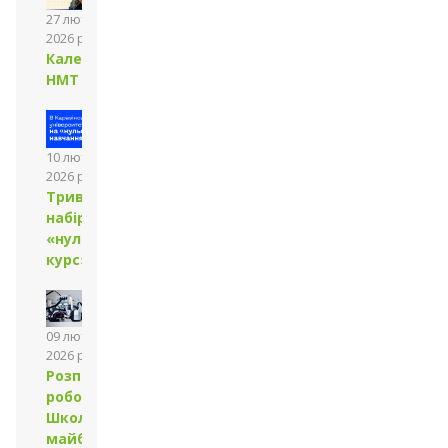
27 лютого
2026 року
Календар
НМТ
10 лютого
2026 року
Триває
набір на
«нульовий
курс»
09 лютого
2026 року
Розпочала
роботу
Школа
майбутніх