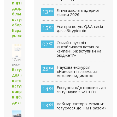
підтверджує:
дедалі
Літня школа з ядерної
13
08
більше
фізики 2026
вступників
обирають
Усе про вступ: Q&A-сесія
15
07
для абітурієнтів
Каразінський
університет
Онлайн-зустріч
02
07
«Особливості вступної
кампанії. Як вступити на
бюджет?»
17 липня 2026
року
Наукова екскурсія
25
04
Вступ-2026:
«Наносвіт і плазма: за
для окремих
межами видимого»
категорій
вступні
Екскурсія «Доторкнись до
14
04
випробування
світу науки з ФТІНТ»
відбудуться
дистанційно
Вебінар «Історія України:
13
04
готуємося до НМТ разом»