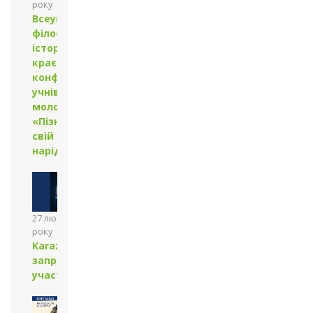
року
Всеукраїнська
філософська
історико-
краєзнавча
конференція
учнівської
молоді
«Пізнай себе,
свій рід, свій
нарід».
27 лютого 2026
року
Karazin.Robotics:
запрошуємо до
участі