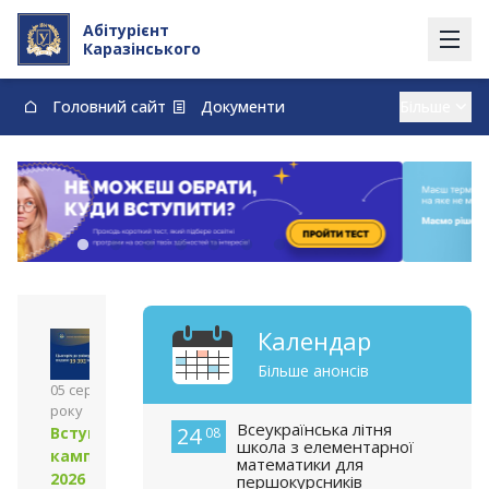
Абітурієнт
Каразінського
Головний сайт
Документи
Вступ із тимчасово окупованих території
Контакти
Карта
Договори про навчання та оплату навчання
vstup@karazin.ua
0-800-33-48-73
Календар
Більше анонсів
05 серпня 2026
року
Всеукраїнська літня
24
Вступна
08
школа з елементарної
кампанія
математики для
2026 року
першокурсників