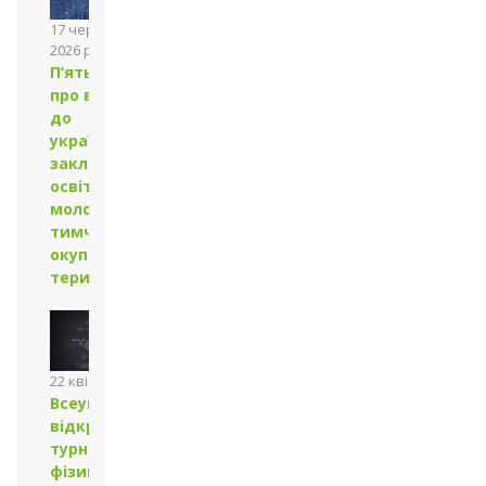
17 червня
2026 року
П’ять міфів
про вступ
до
українських
закладів
освіти для
молоді з
тимчасово
окупованих
територій
22 квітня 2026 року
Всеукраїнський
відкритий
турнір юних
фізиків