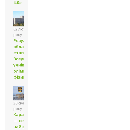
4.0»
02 лютого 2026
року
Результати
обласного
етапу
Всеукраїнської
учнівської
олімпіади з
фізики
30 січня 2026
року
Каразінський
— серед 400
найкращих