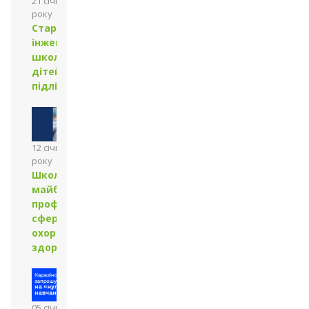
21 січня 2026
року
Стартувала
інженерна
школа для
дітей і
підлітків
12 січня 2026
року
Школи
майбутніх
професіоналів
сфери
охорони
здоров’я
05 січня 2026