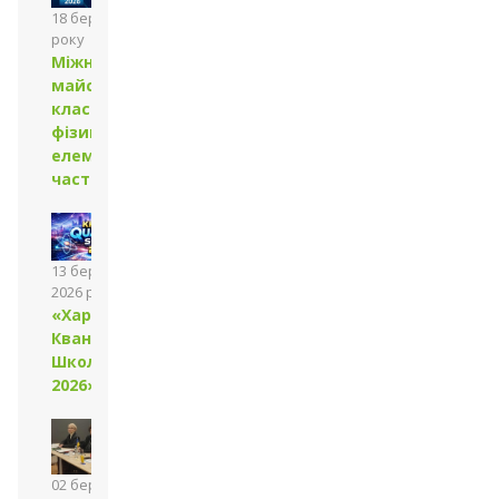
18 березня 2026
року
Міжнародні
майстер-
класи з
фізики
елементарних
частинок
13 березня
2026 року
«Харківська
Квантова
Школа
2026»
02 березня 2026