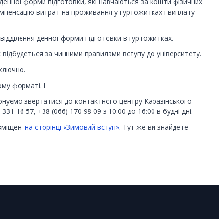
 денної форми підготовки, які навчаються за кошти фізичних
омпенсацію витрат на проживання у гуртожитках і виплату
відділення денної форми підготовки в гуртожитках.
 відбудеться за чинними правилами вступу до університету.
включно.
му форматі. І
понуємо звертатися до контактного центру Каразінського
31 16 57, +38 (066) 170 98 09 з 10:00 до 16:00 в будні дні.
зміщені
на сторінці «Зимовий вступ»
. Тут же ви знайдете