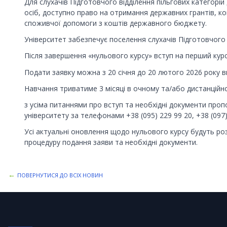
Для слухачів Підготовчого відділення пільгових категорій
осіб, доступно право на отримання державних грантів, к
споживчої допомоги з коштів державного бюджету.
Університет забезпечує поселення слухачів Підготовчого 
Після завершення «нульового курсу» вступ на перший курс
Подати заявку можна з 20 січня до 20 лютого 2026 року 
Навчання триватиме 3 місяці в очному та/або дистанційно
з усіма питаннями про вступ та необхідні документи про
університету за телефонами +38 (095) 229 99 20, +38 (097) 3
Усі актуальні оновлення щодо нульового курсу будуть ро
процедуру подання заяви та необхідні документи.
←
ПОВЕРНУТИСЯ ДО ВСІХ НОВИН