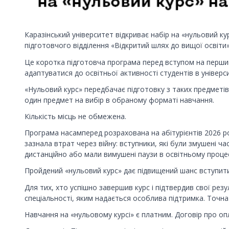
Каразінський університет відкриває набір на «нульовий к
підготовчого відділення «Відкритий шлях до вищої освіти» 
Це коротка підготовча програма перед вступом на перши
адаптуватися до освітньої активності студентів в універси
«Нульовий курс» передбачає підготовку з таких предметів
один предмет на вибір в обраному форматі навчання.
Кількість місць не обмежена.
Програма насамперед розрахована на абітурієнтів 2026 ро
зазнала втрат через війну: вступники, які були змушені 
дистанційно або мали вимушені паузи в освітньому процес
Пройдений «нульовий курс» дає підвищений шанс вступити
Для тих, хто успішно завершив курс і підтвердив свої резу
спеціальності, яким надається особлива підтримка. Точна 
Навчання на «нульовому курсі» є платним. Договір про оп