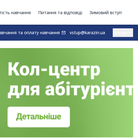
тість навчання
Питання та відповіді
Зимовий вступ
авчання та оплату навчання
vstup@karazin.ua