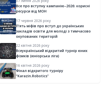
07 липня 2026 року
Все про вступну кампанію–2026: корисні
ресурси від МОН
17 червня 2026 року
П’ять міфів про вступ до українських
закладів освіти для молоді з тимчасово
окупованих територій
22 квітня 2026 року
Всеукраїнський відкритий турнір юних
фізиків (юніорська ліга)
16 квітня 2026 року
Фінал відкритого турніру
“Karazin.Robotics”