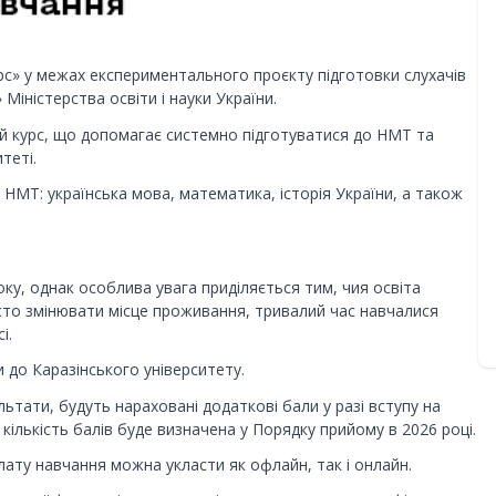
урс» у межах експериментального проєкту підготовки слухачів
Міністерства освіти і науки України.
й курс, що допомагає системно підготуватися до НМТ та
теті.
 НМТ: українська мова, математика, історія України, а також
ку, однак особлива увага приділяється тим, чия освіта
часто змінювати місце проживання, тривалий час навчалися
і.
 до Каразінського університету.
льтати, будуть нараховані додаткові бали у разі вступу на
кількість балів буде визначена у Порядку прийому в 2026 році.
лату навчання можна укласти як офлайн, так і онлайн.