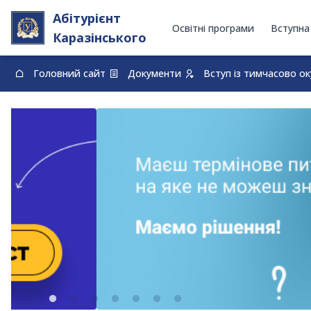
Абітурієнт
Освітні програми
Вступна
Каразінського
Головний сайт
Документи
Вступ із тимчасово о
0-800-33-48-73