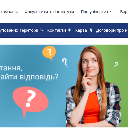
 кампанія
Факультети та інститути
Про університет
Вар
купованих території
Контакти
Карта
Договори про н