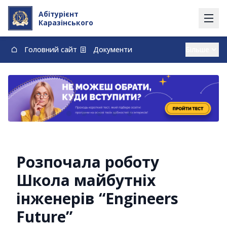
Абітурієнт
Каразінського
Головний сайт
Документи
Вступ із тимчасово окупованих території
Контакти
Карта
Договори про навчання та оплату навчання
vstup@karazin.ua
0-800-33-48-73
Розпочала роботу
Школа майбутніх
інженерів “Engineers
Future”