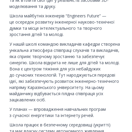
та як втілити свої ідеї у реальність засобами 3D-
моделювання та друку.
Школа майбутніх інженерів “Engineers Future” —
це осередок розвитку інженерної науково-технічної
думки та місце інтелектуального та творчого
зростання дітей та молоді.
У нашій школі командою викладачів кафедри створена
унікальна атмосфера співпраці слухачів та викладачів,
яка сприяє творчому зростанню та забезпечує
синергію. Школа відкрита не лише для дітей та молоді.
Вона є центром тяжіння для усіх небайдужих
до сучасних технологій. Тут народжуються передові
ідеї, які забезпечують розвиток інженерно-технічного
напряму Каразінського університету. На цьому
майданчику відбувається плідна співпраця усіх
зацікавлених осіб.
У планах — впровадження навчальних програм
з сучасної енергетики та інтернету речей.
Школа працює в безпечному середовищі (укритті)
та має власну систему автономного живлення.