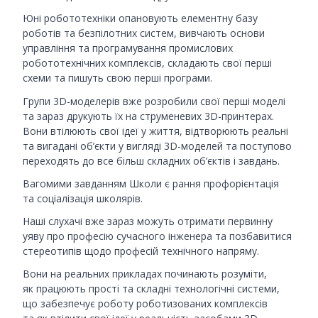
Юні робототехніки опановують елементну базу
роботів та безпілотних систем, вивчають основи
управління та програмування промислових
робототехнічних комплексів, складають свої перші
схеми та пишуть свою перші програми.
Групи 3D-моделерів вже розробили свої перші моделі
та зараз друкують їх на струменевих 3D-принтерах.
Вони втілюють свої ідеї у життя, відтворюють реальні
та вигадані об’єкти у вигляді 3D-моделей та поступово
переходять до все більш складних об’єктів і завдань.
Вагомими завданням Школи є рання профорієнтація
та соціалізація школярів.
Наші слухачі вже зараз можуть отримати первинну
уяву про професію сучасного інженера та позбавитися
стереотипів щодо професій технічного напряму.
Вони на реальних прикладах починають розуміти,
як працюють прості та складні технологічні системи,
що забезпечує роботу роботизованих комплексів