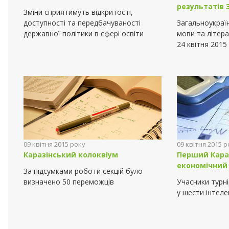
результатів 
Зміни сприятимуть відкритості,
доступності та передбачуваності
Загальноукраїн
державної політики в сфері освіти
мови та літер
24 квітня 2015
09 квітня 2015 року
09 квітня 2015 р
Каразінський колоквіум
Перший Кара
економічний 
За підсумками роботи секцій було
визначено 50 переможців
Учасники турні
у шести інтеле