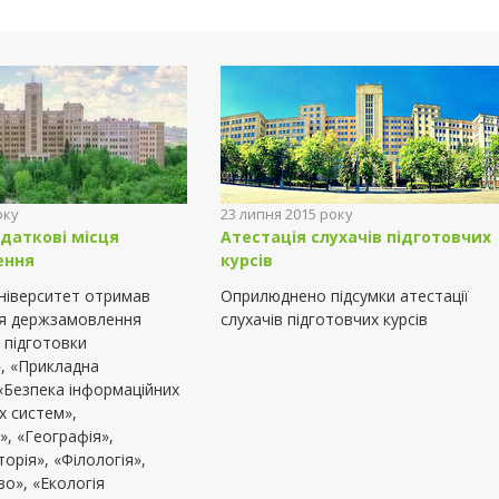
оку
23 липня 2015 року
даткові місця
Атестація слухачів підготовчих
ення
курсів
університет отримав
Оприлюднено підсумки атестації
ця держзамовлення
слухачів підготовчих курсів
 підготовки
, «Прикладна
«Безпека інформаційних
их систем»,
», «Географія»,
торія», «Філологія»,
о», «Екологія