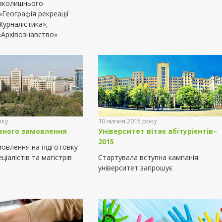
авколишнього
«Географія рекреації
Журналістика»,
«Архівознавство»
оку
10 липня 2015 року
вного замовлення
Університет вітає абітурієнтів–
2015
овлення на підготовку
ціалістів та магістрів
Стартувала вступна кампанія:
університет запрошує