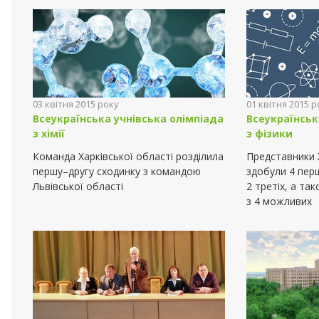
03 квітня 2015 року
01 квітня 2015 р
Всеукраїнська учнівська олімпіада
Всеукраїнськ
з хімії
з фізики
Команда Харківської області розділила
Представники Х
першу–другу сходинку з командою
здобули 4 перш
Львівської області
2 третіх, а та
з 4 можливих