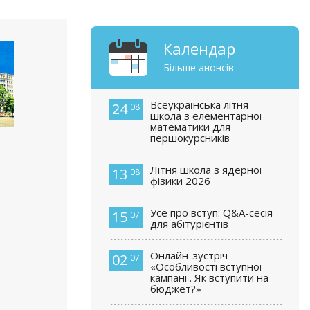
Календар
Більше анонсів
Всеукраїнська літня
24
08
школа з елементарної
математики для
першокурсників
Літня школа з ядерної
13
08
фізики 2026
Усе про вступ: Q&A-сесія
15
07
для абітурієнтів
Онлайн-зустріч
02
07
«Особливості вступної
кампанії. Як вступити на
бюджет?»