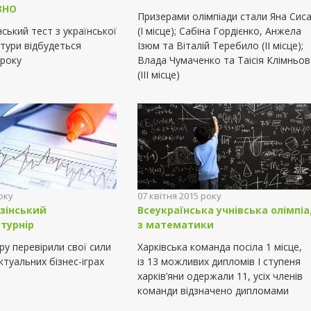
ЗНО
Призерами олімпіади стали Яна Сис
ський тест з української
(І місце); Сабіна Гордієнко, Анжела
атури відбудеться
Ізюм та Віталій Теребило (ІІ місце);
 року
Влада Чумаченко та Таісія Клімньов
(ІІІ місце)
оку
07 квітня 2015 року
зінський
Всеукраїнська учнівська олімпі
турнір
з математики
ру перевірили свої сили
Харківська команда посіла 1 місце,
ктуальних бізнес-іграх
із 13 можливих дипломів І ступеня
харків’яни одержали 11, усіх членів
команди відзначено дипломами