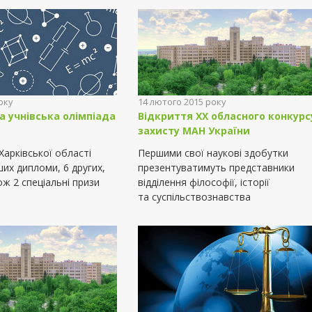
оку
14 лютого 2015 року
а учнівська олімпіада
Відкриття ХХ обласного конкурс
захисту МАН України
арківської області
Першими свої наукові здобутки
их дипломи, 6 других,
презентуватимуть представники
кож 2 спеціальні призи
відділення філософії, історії
та суспільствознавства