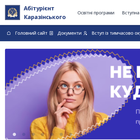
Абітурієнт
Освітні програми
Вступна
Каразінського
Головний сайт
Документи
Вступ із тимчасово о
0-800-33-48-73