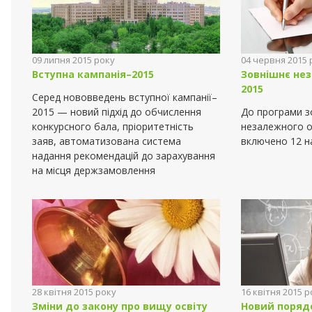
09 липня 2015 року
04 червня 2015 
Вступна кампанія–2015
Зовнішнє не
2015
Серед нововведень вступної кампанії–
2015 — новий підхід до обчислення
До програми з
конкурсного бала, пріоритетність
незалежного о
заяв, автоматизована система
включено 12 н
надання рекомендацій до зарахування
на місця держзамовлення
28 квітня 2015 року
16 квітня 2015 р
Зміни до закону про вищу освіту
Новий порядо