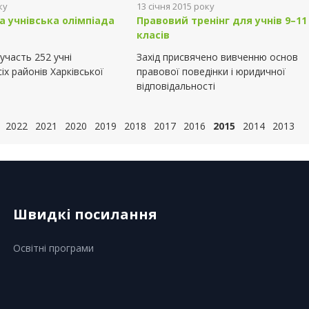
ку
13 січня 2015 року
а учнівська олімпіада
Правовий тренінг для учнів 9–11
класів
 участь 252 учні
Захід присвячено вивченню основ
сіх районів Харківської
правової поведінки і юридичної
відповідальності
2022
2021
2020
2019
2018
2017
2016
2015
2014
2013
Швидкі посилання
Освітні програми