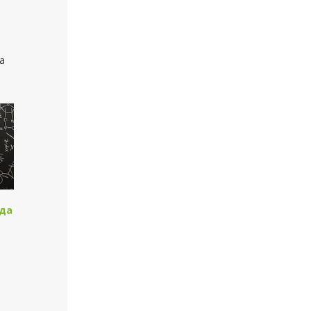
а
а
ада