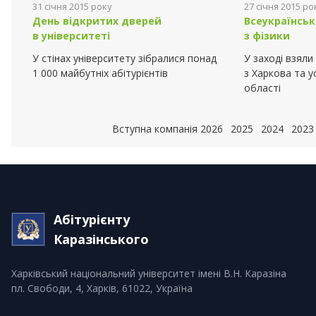
31 січня 2015 року
27 січня 2015 ро
День відкритих дверей
Всеукраїнськ
в університеті
з фізики
У стінах університету зібралися понад
У заході взяли
1 000 майбутніх абітурієнтів
з Харкова та у
області
Вступна компанія
2026
2025
2024
2023
Абітурієнту
Каразінського
Харківський національний університет імені В.Н. Каразіна
пл. Свободи, 4, Харків, 61022, Україна