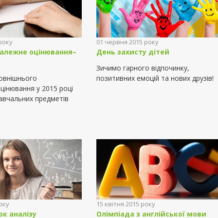
року
01 червня 2015 року
залежне оцінювання–
День захисту дітей
Зичимо гарного відпочинку,
овнішнього
позитивних емоцій та нових друзів!
цінювання у 2015 році
авчальних предметів
оку
15 квітня 2015 року
к аналізу
Олімпіада з англійської мови