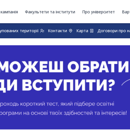
 кампанія
Факультети та інститути
Про університет
Вар
купованих території
Контакти
Карта
Договори про н