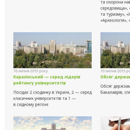
та охорона н
середовища», 
та туризму», «
«Археологія», 
16 липня 2015 року
10 липня 2015 р
Каразінський — серед лідерів
Обсяг держа
рейтингу університетів
Обсяг держзам
Посідає 2 сходинку в Україні, 2 — серед
бакалаврів, спе
класичних університетів та 1 —
в східному регіоні