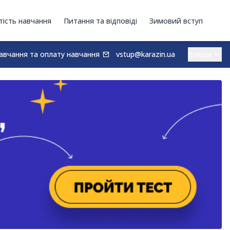
тість навчання
Питання та відповіді
Зимовий вступ
авчання та оплату навчання
vstup@karazin.ua