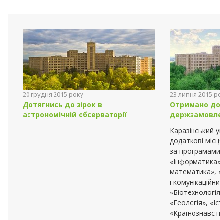
20 грудня 2015 року
23 липня 2015 р
Дотягнись до зірок в
Отримано до
астрономічній обсерваторії
держзамовл
Каразінський 
додаткові міс
за програмами
«Інформатика»
математика», 
і комунікаційн
«Біотехнологія
«Геологія», «Іс
«Країнознавств