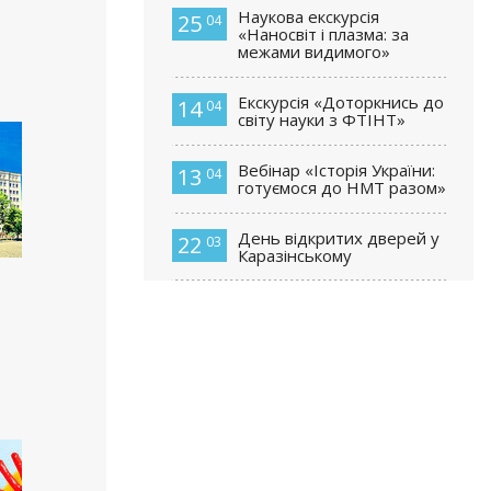
Наукова екскурсія
25
04
«Наносвіт і плазма: за
межами видимого»
Екскурсія «Доторкнись до
14
04
світу науки з ФТІНТ»
Вебінар «Історія України:
13
04
готуємося до НМТ разом»
День відкритих дверей у
22
03
Каразінському