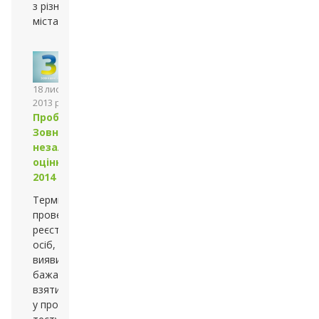
з різних шкіл
міста
18 листопада
2013 року
Пробне
Зовнішнє
незалежне
оцінювання–
2014
Термін
проведення
реєстрації
осіб, які
виявили
бажання
взяти участь
у пробному