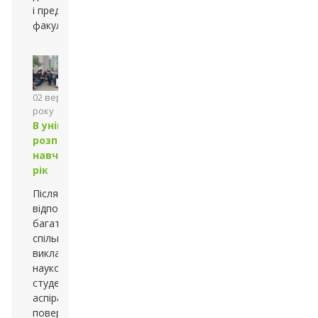
і представників
факультетів
02 вересня 2013
року
В університеті
розпочався
навчальний
рік
Після літнього
відпочинку
багаточисельна
спільнота
викладачів,
науковців,
студентів та
аспірантів
повернулася до