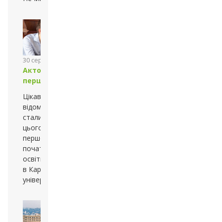
30 серпня 2013 року
Актові лекції для
першокурсників
Цікаві, ґрунтовні лекції
відомих науковців
стали для
цьогорічних студентів-
першокурсників гарним
початком нового
освітнього шляху
в Каразінському
університеті