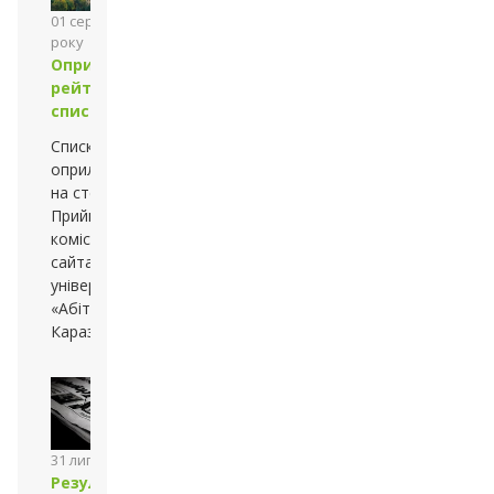
01 серпня 2013
року
Оприлюднено
рейтингові
списки
Списки
оприлюднено
на стендах
Приймальної
комісії та
сайтах —
університету й
«Абітурієнт
Каразінського»
31 липня 2013 року
Результати