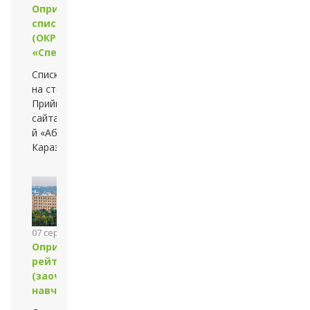
Оприлюднено
списки зарахованих
(ОКР «Магістр»,
«Спеціаліст»)
Списки оприлюднено
на стендах
Приймальної комісії та
сайтах — університету
й «Абітурієнт
Каразінського»
07 серпня 2013 року
Оприлюднено
рейтингові списки
(заочна форма
навчання)