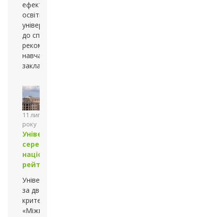
ефективності ІТ-
освіти Каразінський
університет увійшов
до списку
рекомендованих
навчальних
закладів
11 липня 2013
року
Університет
серед лідерів
національного
рейтингу
Університет
за двома
критеріями —
«Міжнародна