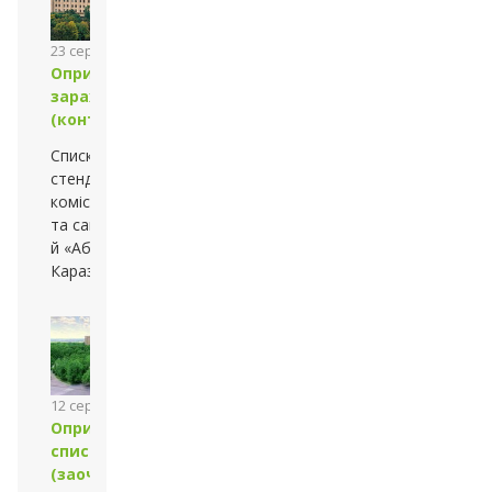
23 серпня 2013 року
Оприлюднено списки
зарахованих
(контракт)
Списки оприлюднено на
стендах Приймальної
комісії
та сайтах — університету
й «Абітурієнт
Каразінського»
12 серпня 2013 року
Оприлюднено
списки зарахованих
(заочна форма