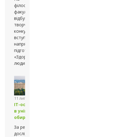
філософському
факультеті
відбувся
творчий
конкурс для
вступників на
напрям
підготовки
«Здоров’я
людини»
11 липня 2013 року
IT-освіта
в університеті:
обирай найкраще
За результатами
дослідження