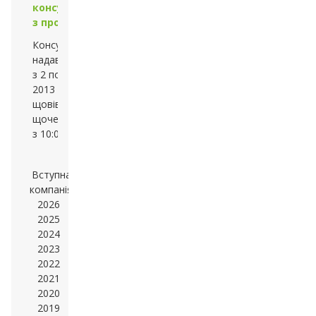
консультації
з профорієнтації
Консультації
надаватимуться
з 2 по 26 липня
2013 року
щовівторка та
щочетверга
з 10:00 до 16:00
Вступна
компанія
2026
2025
2024
2023
2022
2021
2020
2019