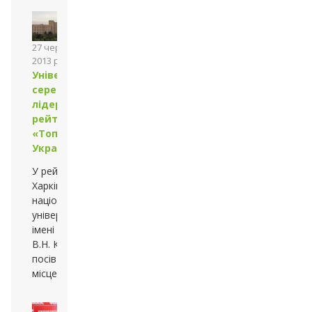
27 червня
2013 року
Університет
серед
лідерів
рейтингу
«Топ 200
Україна»
У рейтингу
Харківський
національний
університет
імені
В.Н. Каразіна
посів третє
місце