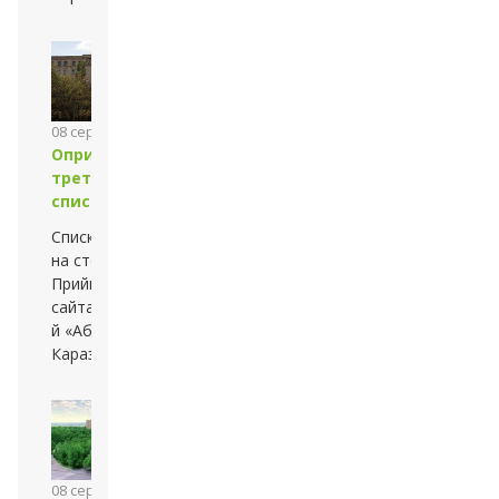
08 серпня 2013 року
Оприлюднено
третій рейтинговий
список
Списки оприлюднено
на стендах
Приймальної комісії та
сайтах — університету
й «Абітурієнт
Каразінського»
08 серпня 2013 року