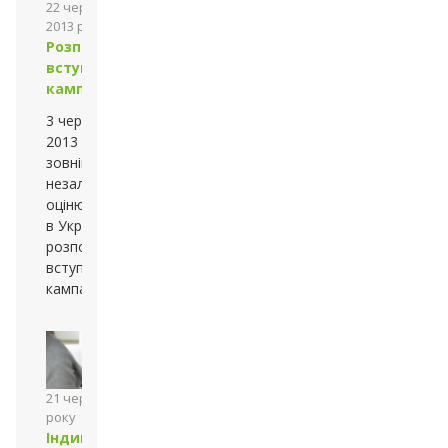
22 червня
2013 року
Розпочато
вступну
кампанію
3 червня
2013 року із
зовнішнього
незалежного
оцінювання
в Україні
розпочалася
вступна
кампанія
21 червня 2013
року
Індивідуальні