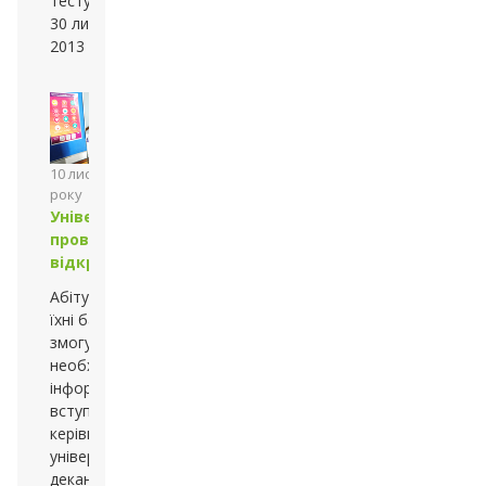
тестуванні: 1–
30 листопада
2013 року
10 листопада 2013
року
Університет
провів День
відкритих дверей
Абітурієнти та
їхні батьки отримали
змогу дізнатися всю
необхідну
інформацію щодо
вступу від
керівництва
університету,
деканів