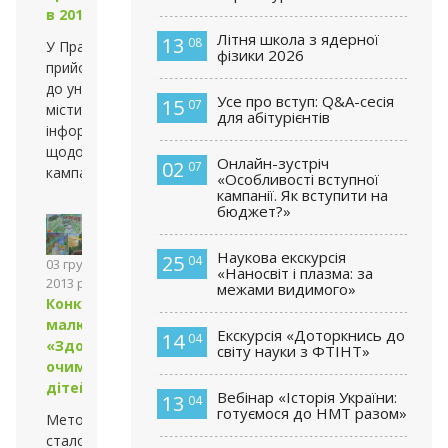
в 2014 році
Літня школа з ядерної
13
08
У Правилах
фізики 2026
прийому
до університету
Усе про вступ: Q&A-сесія
15
07
міститься
для абітурієнтів
інформація
щодо вступної
Онлайн-зустріч
02
07
кампанії
«Особливості вступної
кампанії. Як вступити на
бюджет?»
Наукова екскурсія
25
04
03 грудня
«Наносвіт і плазма: за
2013 року
межами видимого»
Конкурс
малюнка
Екскурсія «Доторкнись до
14
04
«Здоров’я
світу науки з ФТІНТ»
очима
дітей»
Вебінар «Історія України:
13
04
готуємося до НМТ разом»
Метою акції
стало