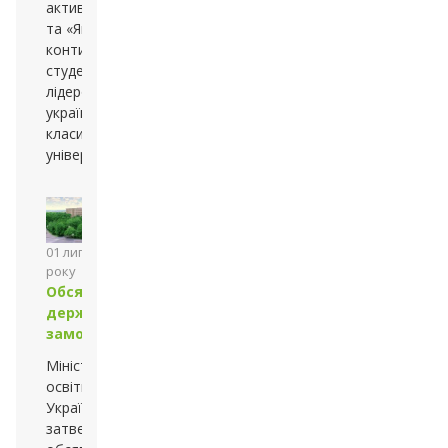
активність»
та «Якість
контингенту
студентів» — є
лідером з-поміж
українських
класичних
університетів
01 липня 2013
року
Обсяг
державного
замовлення
Міністерством
освіти і науки
України
затверджено