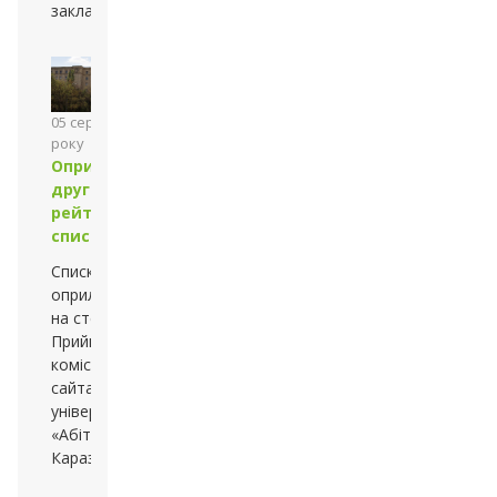
закладів
05 серпня 2013
року
Оприлюднено
другий
рейтинговий
список
Списки
оприлюднено
на стендах
Приймальної
комісії та
сайтах —
університету й
«Абітурієнт
Каразінського»