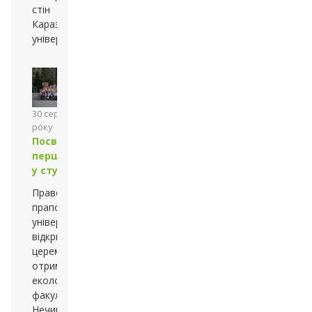
стін
Каразінского
університету
30 серпня 2013
року
Посвята
першокурсників
у студенти
Право внесення
прапору
університету для
відкриття
церемонії
отримав студент
екологічного
факультету Денис
Нечипоренко