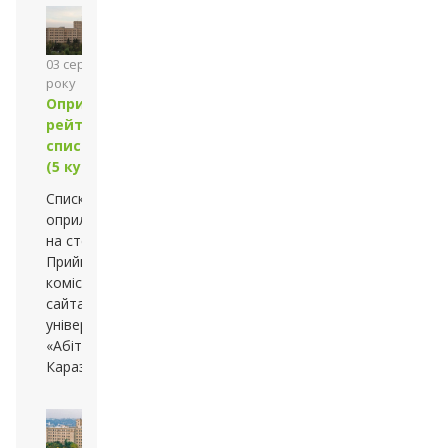
03 серпня 2013
року
Оприлюднено
рейтингові
списки
(5 курс)
Списки
оприлюднено
на стендах
Приймальної
комісії та
сайтах —
університету й
«Абітурієнт
Каразінського»