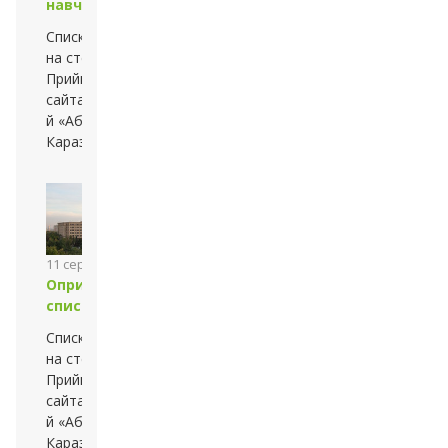
навчання)
Списки оприлюднено
на стендах
Приймальної комісії та
сайтах — університету
й «Абітурієнт
Каразінського»
11 серпня 2013 року
Оприлюднено
списки зарахованих
Списки оприлюднено
на стендах
Приймальної комісії та
сайтах — університету
й «Абітурієнт
Каразінського»