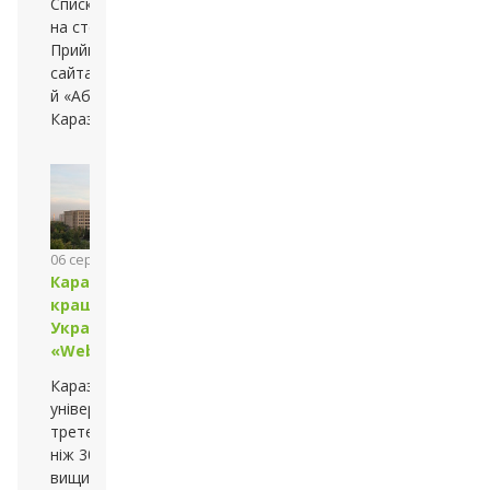
Списки оприлюднено
на стендах
Приймальної комісії та
сайтах — університету
й «Абітурієнт
Каразінського»
06 серпня 2013 року
Каразінський у трійці
кращих університетів
України за версією
«Webometrics»
Каразінський
університет посідає
третє місце серед більш
ніж 300 українських
вищих навчальних