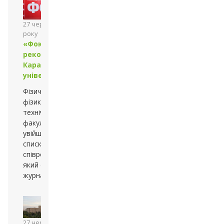
27 червня 2013
року
«Фокус»
рекомендує
Каразінський
університет
Фізичний та
фізико-
технічний
факультети
увійшли до
списку програм
співробітництва,
який сформував
журнал «Фокус»
27 червня 2013