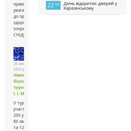
День відкритих дверей у
22
привернення
03
Каразінському
уваги дітей
до проблеми
здоров’я,
зокрема ВІЛ/
СНІДу
25 листопада
2013 року
Хіміко-
біологічний
турнір імені
І. І. Мечнікова
У турнірі взяли
участь
200 учнів:
80 хіміків
та 120 біологів