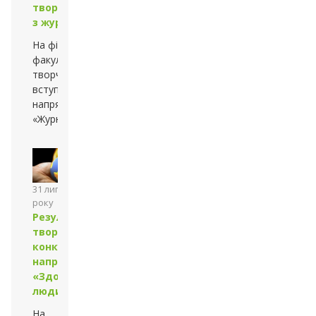
творчого конкурсу
з журналістики
На філологічному
факультеті відбувся
творчий конкурс для
вступників на
напрям підготовки
«Журналістика»
31 липня 2013
року
Результати
творчого
конкурсу з
напряму
«Здоров’я
людини»
На