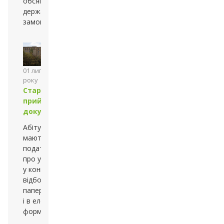
обсяг
державного
замовлення
01 липня 2013
року
Стартував
прийом
документів
Абітурієнти
мають змогу
подати заяву
про участь
у конкурсному
відборі як у
паперовій, так
і в електронній
формі