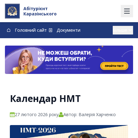
Абітурієнт
Каразінського
Головний сайт
Документи
Вступ із тимчасово окупованих території
Контакти
Карта
Договори про навчання та оплату навчання
vstup@karazin.ua
0-800-33-48-73
Календар НМТ
27 лютого 2026 року
Автор: Валерія Харченко