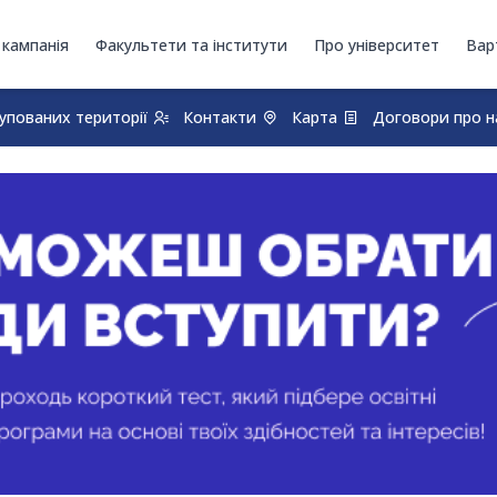
 кампанія
Факультети та інститути
Про університет
Вар
купованих території
Контакти
Карта
Договори про н