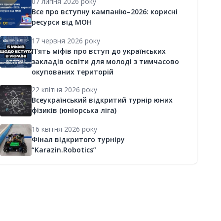
07 липня 2026 року
Все про вступну кампанію–2026: корисні
ресурси від МОН
17 червня 2026 року
П’ять міфів про вступ до українських
закладів освіти для молоді з тимчасово
окупованих територій
22 квітня 2026 року
Всеукраїнський відкритий турнір юних
фізиків (юніорська ліга)
16 квітня 2026 року
Фінал відкритого турніру
“Karazin.Robotics”