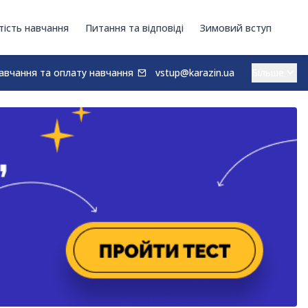
тість навчання
Питання та відповіді
Зимовий вступ
авчання та оплату навчання
vstup@karazin.ua