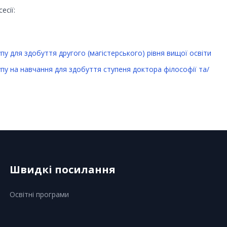
есії:
упу для здобуття другого (магістерського) рівня вищої освіти
упу на навчання для здобуття ступеня доктора філософії та/
Швидкі посилання
Освітні програми