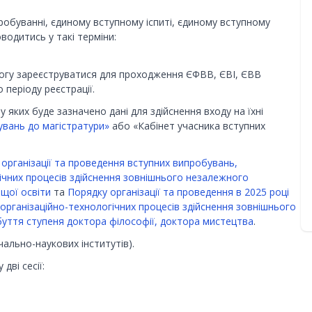
робуванні, єдиному вступному іспиті, єдиному вступному
водитись у такі терміни:
огу зареєструватися для проходження ЄФВВ, ЄВІ, ЄВВ
 періоду реєстрації.
 яких буде зазначено дані для здійснення входу на їхні
увань до магістратури»
або «Кабінет учасника вступних
організації та проведення вступних випробувань,
ічних процесів здійснення зовнішнього незалежного
ищої освіти
та
Порядку організації та проведення в 2025 році
рганізаційно-технологічних процесів здійснення зовнішнього
буття ступеня доктора філософії, доктора мистецтва
.
чально-наукових інститутів).
дві сесії: