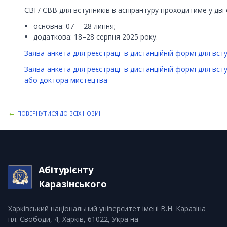
ЄВІ / ЄВВ для вступників в аспірантуру проходитиме у дві с
основна: 07— 28 липня;
додаткова: 18–28 серпня 2025 року.
Заява-анкета для реєстрації в дистанційній формі для вст
Заява-анкета для реєстрації в дистанційній формі для вст
або доктора мистецтва
←
ПОВЕРНУТИСЯ ДО ВСІХ НОВИН
Абітурієнту
Каразінського
Харківський національний університет імені В.Н. Каразіна
пл. Свободи, 4, Харків, 61022, Україна