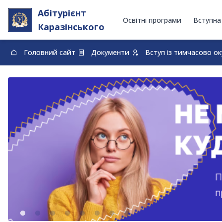
Абітурієнт
Освітні програми
Вступна
Каразінського
Головний сайт
Документи
Вступ із тимчасово о
0-800-33-48-73