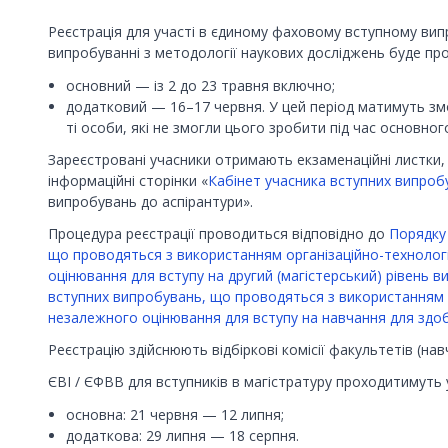
Реєстрація для участі в єдиному фаховому вступному вип
випробуванні з методології наукових досліджень буде про
основний — із 2 до 23 травня включно;
додатковий — 16–17 червня. У цей період матимуть зм
ті особи, які не змогли цього зробити під час основного
Зареєстровані учасники отримають екзаменаційні листки, у
інформаційні сторінки «
Кабінет учасника вступних випроб
випробувань до аспірантури».
Процедура реєстрації проводиться відповідно до
Порядку 
що проводяться з використанням організаційно-технолог
оцінювання для вступу на другий (магістерський) рівень в
вступних випробувань, що проводяться з використанням о
незалежного оцінювання для вступу на навчання для здо
Реєстрацію здійснюють відбіркові комісії факультетів (нав
ЄВІ / ЄФВВ для вступників в магістратуру проходитимуть у 
основна: 21 червня — 12 липня;
додаткова: 29 липня — 18 серпня.