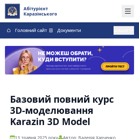
Абітурієнт
Каразінського
Головний сайт
Документи
Вступ із тимчасово окупованих території
Контакти
Карта
Договори про навчання та оплату навчання
vstup@karazin.ua
0-800-33-48-73
Базовий повний курс
3D-моделювання
Karazin 3D Model
13 травня 2025 року
Автор: Валерія Харченко