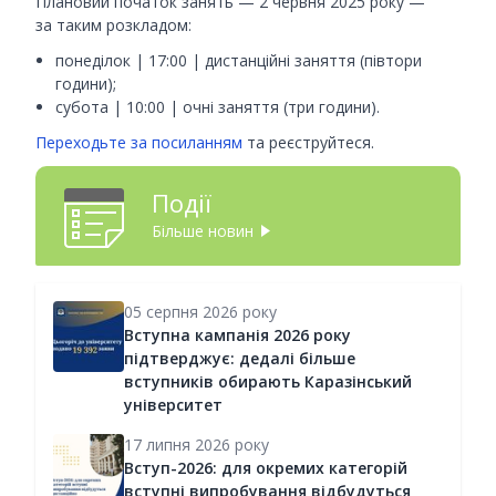
Плановий початок занять — 2 червня 2025 року —
за таким розкладом:
понеділок | 17:00 | дистанційні заняття (півтори
години);
субота | 10:00 | очні заняття (три години).
Переходьте за посиланням
та реєструйтеся.
Події
Більше новин
05 серпня 2026 року
Вступна кампанія 2026 року
підтверджує: дедалі більше
вступників обирають Каразінський
університет
17 липня 2026 року
Вступ-2026: для окремих категорій
вступні випробування відбудуться