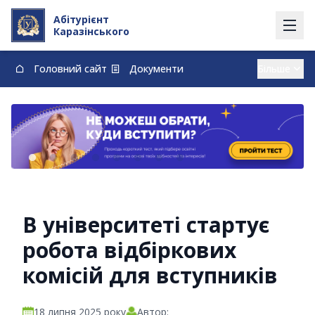
Абітурієнт
Каразінського
Головний сайт
Документи
Вступ із тимчасово окупованих території
Контакти
Карта
Договори про навчання та оплату навчання
vstup@karazin.ua
0-800-33-48-73
В університеті стартує
робота відбіркових
комісій для вступників
18 липня 2025 року
Автор: