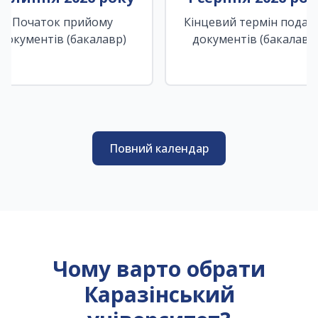
Початок прийому
Кінцевий термін подан
документів (бакалавр)
документів (бакалавр
Повний календар
Чому варто обрати
Каразінський