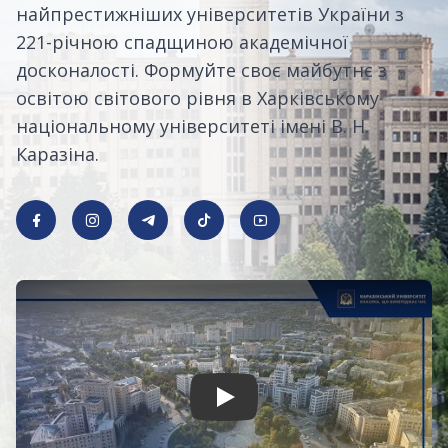
найпрестижніших університетів України з
221-річною спадщиною академічної
досконалості. Формуйте своє майбутнє з
освітою світового рівня в Харківському
національному університеті імені В. Н.
Каразіна.
Play Video: Keynote (Google I/O '18)