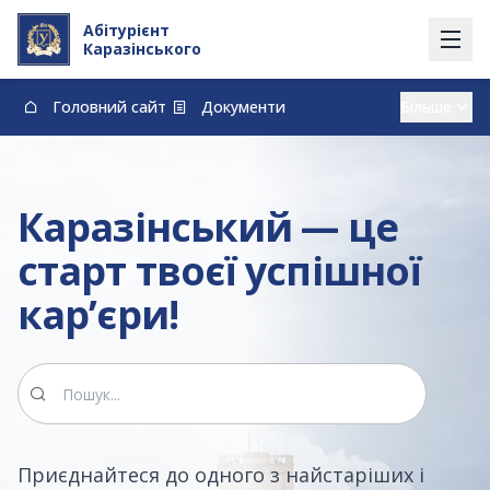
Абітурієнт
Каразінського
Головний сайт
Документи
Вступ із тимчасово окупованих території
Контакти
Карта
Договори про навчання та оплату навчання
Каразінський — це
vstup@karazin.ua
0-800-33-48-73
старт твоєї успішної
кар’єри!
Приєднайтеся до одного з найстаріших і