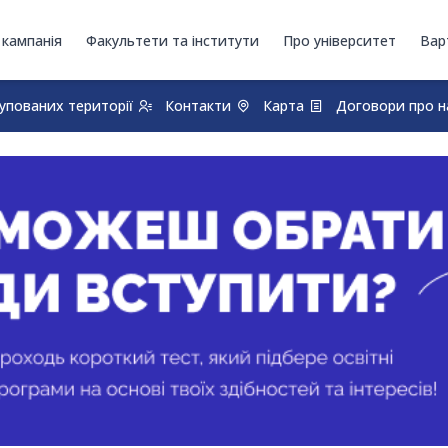
 кампанія
Факультети та інститути
Про університет
Вар
купованих території
Контакти
Карта
Договори про н