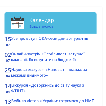
Календар
Більше анонсів
15
Усе про вступ: Q&A-сесія для абітурієнтів
07
02
Онлайн-зустріч «Особливості вступної
кампанії. Як вступити на бюджет?»
07
25
Наукова екскурсія «Наносвіт і плазма: за
межами видимого»
04
14
Екскурсія «Доторкнись до світу науки з
ФТІНТ»
04
13
Вебінар «Історія України: готуємося до НМТ