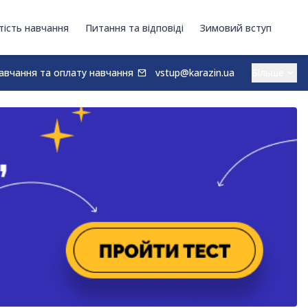
тість навчання
Питання та відповіді
Зимовий вступ
авчання та оплату навчання
vstup@karazin.ua