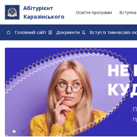
Абітурієнт
Освітні програми
Вступна
Каразінського
Головний сайт
Документи
Вступ із тимчасово о
0-800-33-48-73