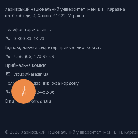
Харківський національний університет імені В.Н. Каразіна
пл. Свободи, 4, Харків, 61022, Україна
Телефон гарячої лінії:
0-800-33-48-73
Відповідальний секретар приймальної комісії:
+380 (66) 170-98-09
Приймальна комісія:
vstup@karazin.ua
Телефон для дзвінків із-за кордону:
+380 (44)-334-52-36
КНОПКА
ЗВ'ЯЗКУ
Email:
info@karazin.ua
© 2026 Харківський національний університет імені В. Н. Каразі