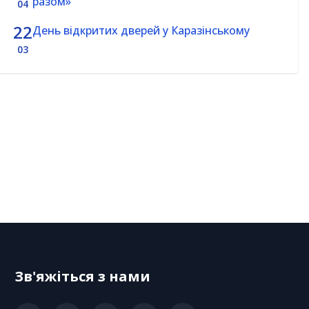
разом»
04
22
День відкритих дверей у Каразінському
03
Зв'яжіться з нами