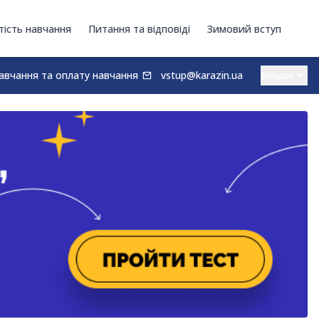
тість навчання
Питання та відповіді
Зимовий вступ
авчання та оплату навчання
vstup@karazin.ua