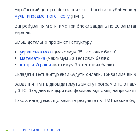
Український центр оцінювання якості освіти опублікував
мультипредметного тесту
(НМТ).
Випробування міститиме три блоки завдань по 20 запитань
України.
Більш детально про зміст і структуру:
українська мова
(максимум 35 тестових балів);
математика
(максимум 30 тестових балів);
історія України
(максимум 35 тестових балів).
Складати тест абітурієнти будуть онлайн, триватиме він 9
Завдання НМТ відповідатимуть змісту програм ЗНО з навч
у ЗНО. Завдань із відкритою формою відповіді, наприклад
Також нагадуємо, що замість результатів НМТ можна буд
←
ПОВЕРНУТИСЯ ДО ВСІХ НОВИН