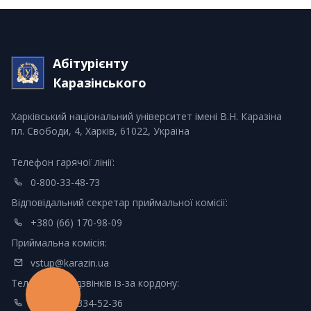
Абітурієнту
Каразінського
Харківський національний університет імені В.Н. Каразіна
пл. Свободи, 4, Харків, 61022, Україна
Телефон гарячої лінії:
0-800-33-48-73
Відповідальний секретар приймальної комісії:
+380 (66) 170-98-09
Приймальна комісія:
vstup@karazin.ua
Телефон для дзвінків із-за кордону:
КНОПКА
ЗВ'ЯЗКУ
+380 (44)-334-52-36