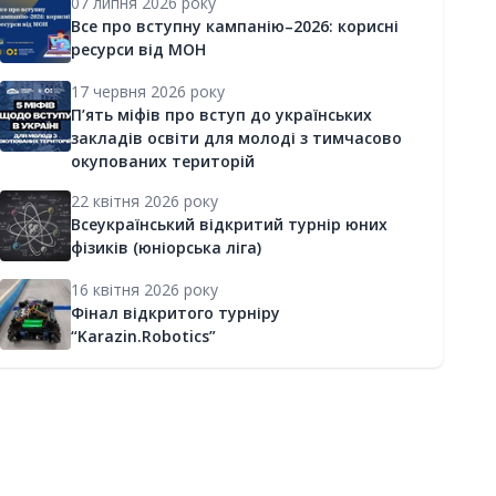
07 липня 2026 року
Все про вступну кампанію–2026: корисні
ресурси від МОН
17 червня 2026 року
П’ять міфів про вступ до українських
закладів освіти для молоді з тимчасово
окупованих територій
22 квітня 2026 року
Всеукраїнський відкритий турнір юних
фізиків (юніорська ліга)
16 квітня 2026 року
Фінал відкритого турніру
“Karazin.Robotics”