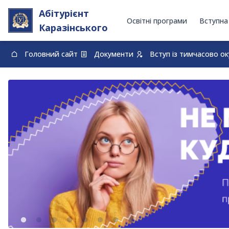
Абітурієнт
Освітні програми
Вступна
Каразінського
Головний сайт
Документи
Вступ із тимчасово о
0-800-33-48-73