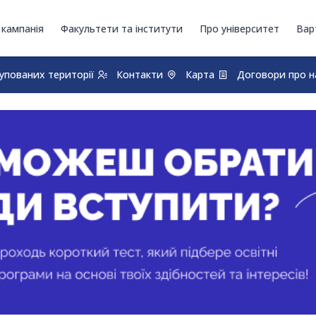
 кампанія
Факультети та інститути
Про університет
Вар
купованих території
Контакти
Карта
Договори про н