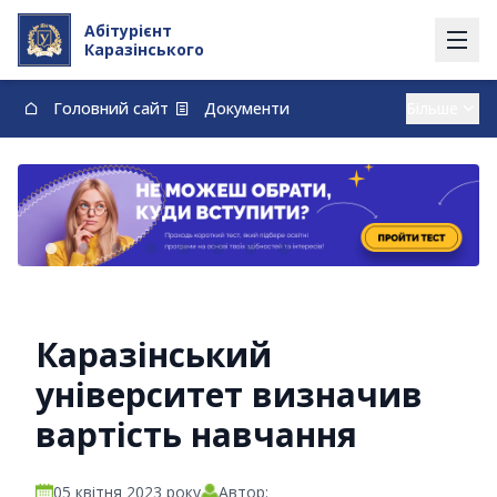
Абітурієнт
Каразінського
Головний сайт
Документи
Вступ із тимчасово окупованих території
Контакти
Карта
Договори про навчання та оплату навчання
vstup@karazin.ua
0-800-33-48-73
Каразінський
університет визначив
вартість навчання
05 квітня 2023 року
Автор: