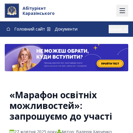
Абітурієнт
Каразінського
Головний сайт
Документи
Вступ із тимчасово окупованих території
Контакти
Карта
Договори про навчання та оплату навчання
vstup@karazin.ua
0-800-33-48-73
«Марафон освітніх
можливостей»:
запрошуємо до участі
27 жовтня 2025 року
Автор: Валерія Харченко