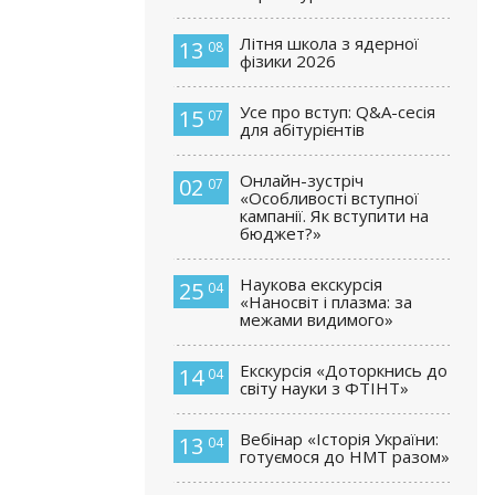
Літня школа з ядерної
13
08
фізики 2026
Усе про вступ: Q&A-сесія
15
07
для абітурієнтів
Онлайн-зустріч
02
07
«Особливості вступної
кампанії. Як вступити на
бюджет?»
Наукова екскурсія
25
04
«Наносвіт і плазма: за
межами видимого»
Екскурсія «Доторкнись до
14
04
світу науки з ФТІНТ»
Вебінар «Історія України:
13
04
готуємося до НМТ разом»