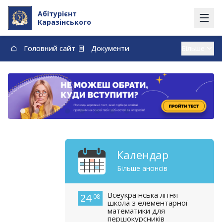
Абітурієнт
Каразінського
Головний сайт
Документи
Вступ із тимчасово окупованих території
Контакти
Карта
Договори про навчання та оплату навчання
vstup@karazin.ua
0-800-33-48-73
Календар
Більше анонсів
Всеукраїнська літня
24
08
школа з елементарної
математики для
першокурсників