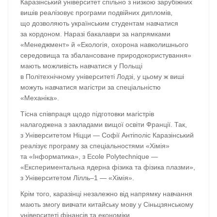
Каразінський університет спільно з низкою зарубіжних
вишів реалізовує програми подвійних дипломів,
що дозволяють українським студентам навчатися
за кордоном. Наразі бакалаври за напрямками
«Менеджмент» й «Екологія, охорона навколишнього
середовища та збалансоване природокористування»
мають можливість навчатися у Польщі
в Політехнічному університеті Лодзі, у цьому ж виші
можуть навчатися магістри за спеціальністю
«Механіка».
Тісна співпраця щодо підготовки магістрів
налагоджена з закладами вищої освіти Франції. Так,
з Університетом Ніцци — Софії Антіполіс Каразінський
реалізує програму за спеціальностями «Хімія»
та «Інформатика», з Ecole Polytechnique —
«Експериментальна ядерна фізика та фізика плазми»,
з Університетом Лілль–1 — «Хімія».
Крім того, каразінці незалежно від напрямку навчання
мають змогу вивчати китайську мову у Сіньцзянському
університеті фінансів та економіки.