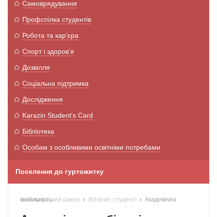
Самоврядування
Профспілка студентів
Робота та кар’єра
Спорт і здоров’я
Дозвілля
Соціальна підтримка
Дослідження
Karazin Student's Card
Бібліотека
Особам з особливими освітніми потребами
Поселення до гуртожитку
›
›
Бакалаврський рівень
Академічна мобільність
Вітаємо, студент!