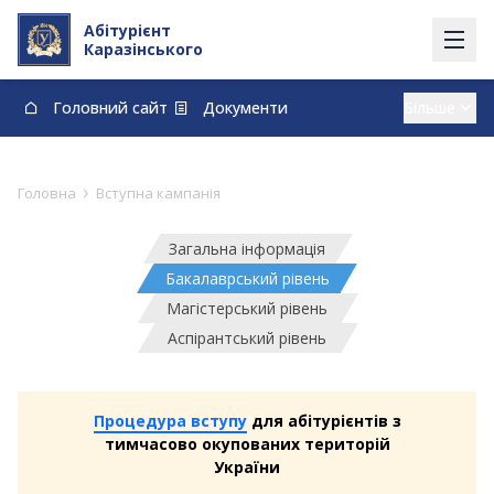
Абітурієнт
Каразінського
Головний сайт
Документи
Вступ із тимчасово окупованих території
Контакти
Карта
Договори про навчання та оплату навчання
›
Головна
Вступна кампанія
vstup@karazin.ua
0-800-33-48-73
Загальна інформація
Бакалаврський рівень
Магістерський рівень
Аспірантський рівень
Процедура вступу
для абітурієнтів з
тимчасово окупованих територій
України