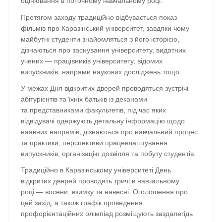
оцінювання в поточному навчальному році.
Протягом заходу традиційно відбувається показ
фільмів про Каразінський університет, завдяки чому
майбутні студенти знайомляться з його історією,
дізнаються про заснування університету, видатних
учених — працівників університету, відомих
випускників, напрями наукових досліджень тощо.
У межах Дня відкритих дверей проводяться зустрічі
абітурієнтів та їхніх батьків із деканами
та представниками факультетів, під час яких
відвідувачі одержують детальну інформацію щодо
наявних напрямів, дізнаються про навчальний процес
та практики, перспективи працевлаштування
випускників, організацію дозвілля та побуту студентів.
Традиційно в Каразінському університеті День
відкритих дверей проводять тричі в навчальному
році — восени, взимку та навесні. Оголошення про
цей захід, а також графік проведення
профорієнтаційних олімпіад розміщують заздалегідь