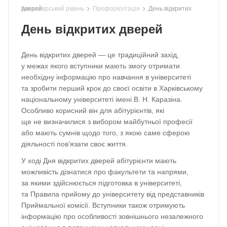
›
›
Бакалаврський рівень
День відкритих дверей
Профорієнтація
День відкритих дверей
День відкритих дверей — це традиційний захід,
у межах якого вступники мають змогу отримати
необхідну інформацію про навчання в університеті
та зробити перший крок до своєї освіти в Харківському
національному університеті імені В. Н. Каразіна.
Особливо корисний він для абітурієнтів, які
ще не визначилися з вибором майбутньої професії
або мають сумнів щодо того, з якою саме сферою
діяльності пов’язати своє життя.
У ході Дня відкритих дверей абітурієнти мають
можливість дізнатися про факультети та напрями,
за якими здійснюється підготовка в університеті,
та Правила прийому до університету від представників
Приймальної комісії. Вступники також отримують
інформацію про особливості зовнішнього незалежного