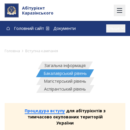
Абітурієнт
Каразінського
Головний сайт
Документи
Вступ із тимчасово окупованих території
Контакти
Карта
Договори про навчання та оплату навчання
›
Головна
Вступна кампанія
vstup@karazin.ua
0-800-33-48-73
Загальна інформація
Бакалаврський рівень
Магістерський рівень
Аспірантський рівень
Процедура вступу
для абітурієнтів з
тимчасово окупованих територій
України