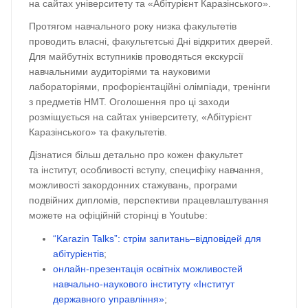
на сайтах університету та «Абітурієнт Каразінського».
Протягом навчального року низка факультетів
проводить власні, факультетські Дні відкритих дверей.
Для майбутніх вступників проводяться екскурсії
навчальними аудиторіями та науковими
лабораторіями, профорієнтаційні олімпіади, тренінги
з предметів НМТ. Оголошення про ці заходи
розміщується на сайтах університету, «Абітурієнт
Каразінського» та факультетів.
Дізнатися більш детально про кожен факультет
та інститут, особливості вступу, специфіку навчання,
можливості закордонних стажувань, програми
подвійних дипломів, перспективи працевлаштування
можете на офіційній сторінці в Youtube:
“Karazin Talks”: стрім запитань–відповідей для
абітурієнтів
;
онлайн-презентація освітніх можливостей
навчально-наукового інституту «Інститут
державного управління»
;