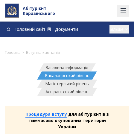
Абітурієнт
Каразінського
Головний сайт
Документи
Вступ із тимчасово окупованих території
Контакти
Карта
Договори про навчання та оплату навчання
›
Головна
Вступна кампанія
vstup@karazin.ua
0-800-33-48-73
Загальна інформація
Бакалаврський рівень
Магістерський рівень
Аспірантський рівень
Процедура вступу
для абітурієнтів з
тимчасово окупованих територій
України