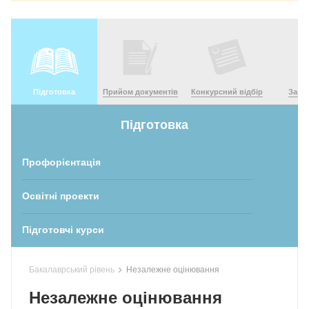
Підготовка
Прийом документів
Конкурсний відбір
Зара
Підготовка
Профорієнтація
Освітні проекти
Підготовчі курси
›
Бакалаврський рівень
Незалежне оцінювання
Незалежне оцінювання