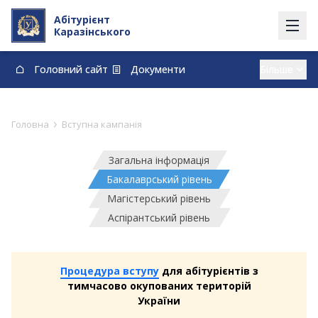
Абітурієнт
Каразінського
Головний сайт
Документи
Вступ із тимчасово окупованих території
Контакти
Карта
Договори про навчання та оплату навчання
›
Головна
Вступна кампанія
vstup@karazin.ua
0-800-33-48-73
Загальна інформація
Бакалаврський рівень
Магістерський рівень
Аспірантський рівень
Процедура вступу
для абітурієнтів з
тимчасово окупованих територій
України