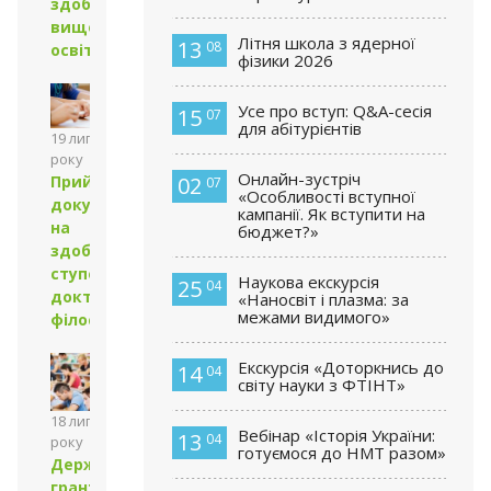
здобувачів
вищої
Літня школа з ядерної
13
08
освіти
фізики 2026
Усе про вступ: Q&A-сесія
15
07
для абітурієнтів
19 липня 2024
року
Онлайн-зустріч
Прийом
02
07
«Особливості вступної
документів
кампанії. Як вступити на
на
бюджет?»
здобуття
ступеня
Наукова екскурсія
25
04
доктора
«Наносвіт і плазма: за
межами видимого»
філософії
Екскурсія «Доторкнись до
14
04
світу науки з ФТІНТ»
18 липня 2024
Вебінар «Історія України:
13
04
року
готуємося до НМТ разом»
Державні
гранти для