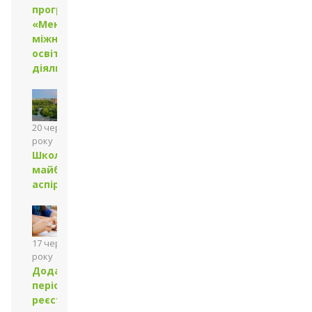
програма
«Менеджмент
міжнародної
освітньої
діяльності»
20 червня 2024
року
Школа
майбутнього
аспіранта
17 червня 2024
року
Додатковий
період
реєстрації