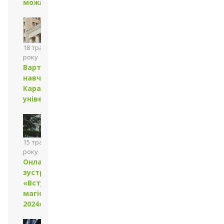
можливостей»
18 травня 2024
року
Вартість
навчання в
Каразінському
університеті
15 травня 2024
року
Онлайн-
зустріч
«Вступ на
магістратуру
2024»