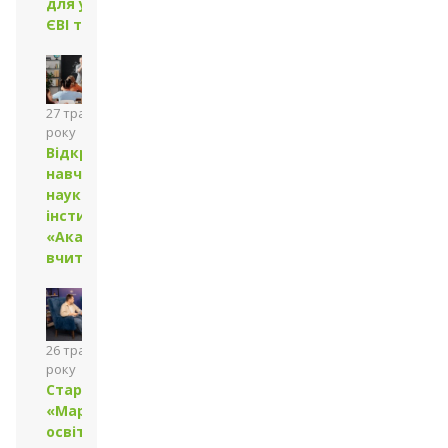
для участі у
ЄВІ та ЄФВВ
27 травня 2024
року
Відкрито
навчально-
науковий
інститут
«Академія
вчительства»
26 травня 2024
року
Стартував
«Марафон
освітніх