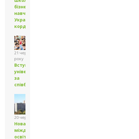
школи
бізнесу —
навчайся в
Україні та за
кордоном
21 червня 2024
року
Вступ до
університету
за
співбесідою
20 червня 2024 року
Нова магістерська
міждисциплінарна
освітньо-наукова