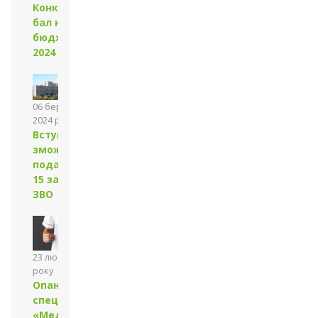
Конкурсний
бал на
бюджет у
2024 році
06 березня
2024 року
Вступники
зможуть
подати до
15 заяв до
ЗВО
23 лютого 2024
року
Опануйте
спеціальність
«Медична