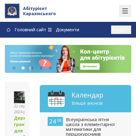
Абітурієнт
Каразінського
Головний сайт
Документи
Вступ із тимчасово окупованих території
Контакти
Карта
Договори про навчання та оплату навчання
vstup@karazin.ua
0-800-33-48-73
Календар
Більше анонсів
22 серпня
2024 року
Державні
Всеукраїнська літня
24
08
школа з елементарної
гранти
математики для
для
першокурсників