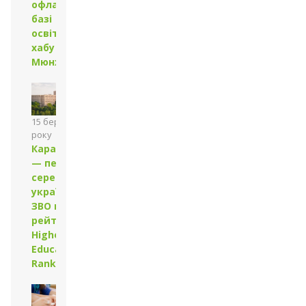
офлайн на
базі
освітнього
хабу у
Мюнхені
15 березня 2024
року
Каразінський
— перший
серед
українських
ЗВО в
рейтингу HE
Higher
Education
Ranking