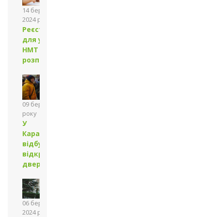
14 березня
2024 року
Реєстрація
для участі в
НМТ
розпочалася
09 березня 2024
року
У
Каразінському
відбувся День
відкритих
дверей
06 березня
2024 року