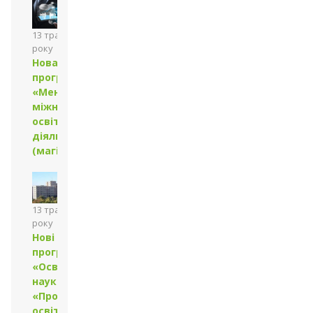
13 травня 2024
року
Нова
програма
«Менеджмент
міжнародної
освітньої
діяльності»
(магістр)
13 травня 2024
року
Нові
програми
«Освітні
науки»,
«Професійна
освіта