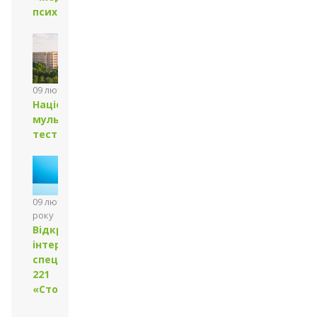
психологія»
09 лютого 2024 року
Національний
мультипредметний
тест у 2024 році
09 лютого 2024
року
Відкрито
інтернатуру за
спеціальністю
221
«Стоматологія»