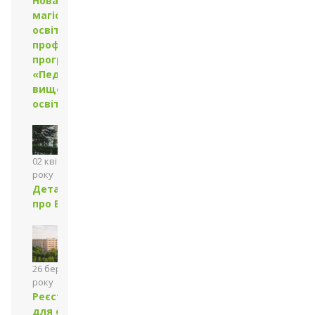
Нова
магістерська
освітньо-
професійна
програма
«Педагогіка
вищої
освіти»
02 квітня 2024
року
Детальніше
про БЄФВВ
26 березня 2024
року
Реєстрація
для складання