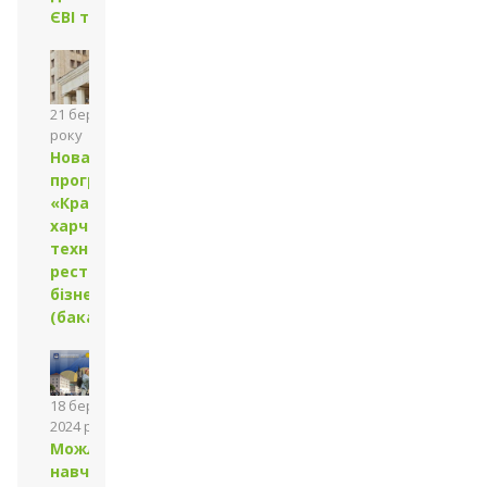
ЄВІ та ЄФВВ
21 березня 2024
року
Нова освітня
програма
«Крафтові
харчові
технології в
ресторанному
бізнесі»
(бакалавр)
18 березня
2024 року
Можливість
навчатися