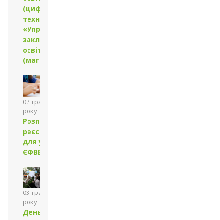
(цифрові
технології)»,
«Управління
закладом
освіти»
(магістр)
07 травня 2024
року
Розпочалася
реєстрація
для участі в
ЄФВВ та ЄВІ
03 травня 2024
року
День